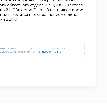
ветеранской организации работал один из
ого областного отделения ВДПО - Кортоев
ший в Обществе 21 год. В настоящее время
ации находится под управлением совета
ния ВДПО.
татье или у вас есть материал, которым можно
 адрес электронной почты:
inteb@mail.ru