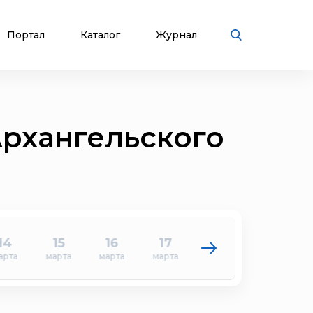
Портал
Каталог
Журнал
Архангельского
14
15
16
17
18
19
арта
марта
марта
марта
марта
марта