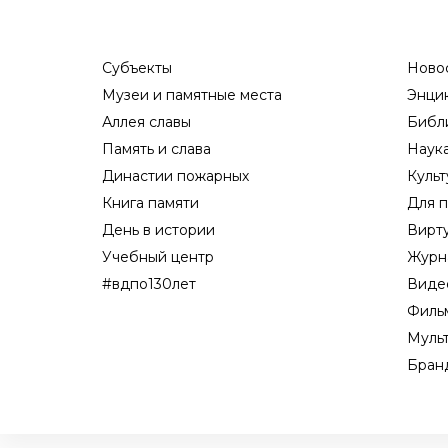
Субъекты
Ново
Музеи и памятные места
Энци
Аллея славы
Библ
Память и слава
Наук
Династии пожарных
Культ
Книга памяти
Для п
День в истории
Вирт
Учебный центр
Журн
#вдпо130лет
Виде
Филь
Муль
Бран