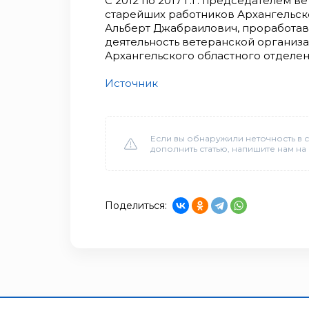
С 2012 по 2017 г.г. председателем 
старейших работников Архангельск
Альберт Джабраилович, проработав
деятельность ветеранской организ
Архангельского областного отделе
Источник
Если вы обнаружили неточность в с
дополнить статью, напишите нам на
Поделиться: