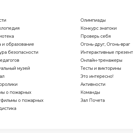
сти
Олимпиады
клопедия
Конкурс знатоки
иотека
Проверь себя
а и образование
Огонь-друг, Огонь-враг
ура безопасности
Интерактивные презен
едагогов
Онлайн-тренажеры
уальный музей
Тесты и викторины
ал
Это интересно!
оролики
Активности
мы о пожарных
Команды
тфильмы о пожарных
Зал Почета
дистика