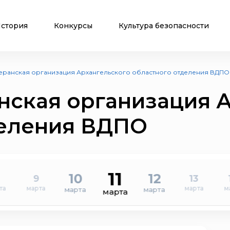
стория
Конкурсы
Культура безопасности
теранская организация Архангельского областного отделения ВДПО
нская организация 
деления ВДПО
11
10
12
9
13
та
марта
марта
м
марта
марта
марта