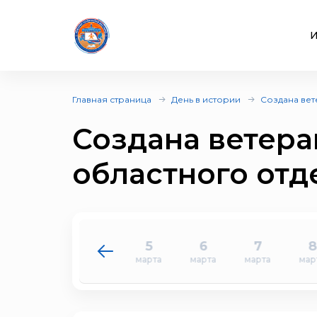
И
Главная страница
День в истории
Создана ве
Создана ветера
областного от
3
4
5
6
7
8
марта
марта
марта
марта
марта
мар