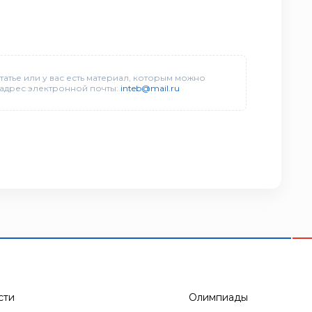
татье или у вас есть материал, которым можно
 адрес электронной почты:
inteb@mail.ru
сти
Олимпиады