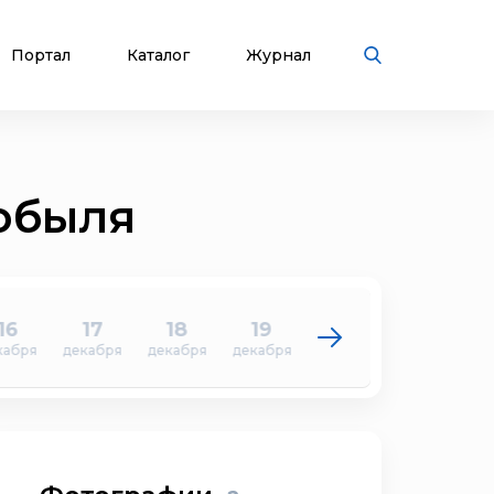
Портал
Каталог
Журнал
обыля
16
17
18
19
20
21
кабря
декабря
декабря
декабря
декабря
декабря