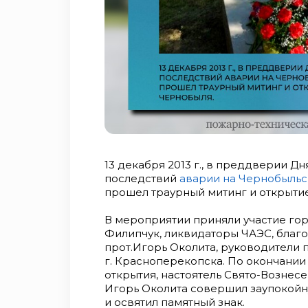
13 декабря 2013 г., в преддверии Д
последствий
аварии на Чернобыльс
прошел траурный митинг и открыти
В мероприятии приняли участие го
Филипчук, ликвидаторы ЧАЭС, благ
прот.Игорь Околита, руководители
г. Красноперекопска. По окончании
открытия, настоятель Свято-Вознес
Игорь Околита совершил заупокой
и освятил памятный знак.