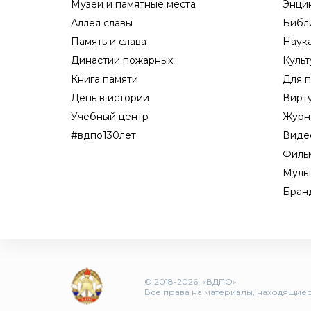
Музеи и памятные места
Энци
Аллея славы
Библ
Память и слава
Наук
Династии пожарных
Культ
Книга памяти
Для п
День в истории
Вирт
Учебный центр
Журн
#вдпо130лет
Виде
Филь
Муль
Бран
© 2018-2026, «ВДПО»
Все права на материалы, находящиеся