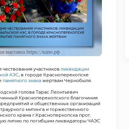
ня чествования участников
ликвидации
кой АЭС
, в городе Красноперекопске
е
памятного знака
жертвам Чернобыля.
родской голова Тарас Леонтьевич
очинный Красноперекопского благочиния
 предприятий и общественных организаций
 траурного митинга и торжественного
енского храма г.Красноперкопска прот.
ную литию по погибшим ликвидаторы ЧАЭС