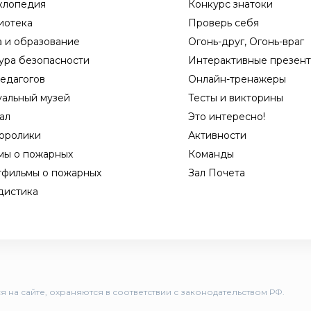
клопедия
Конкурс знатоки
иотека
Проверь себя
а и образование
Огонь-друг, Огонь-враг
ура безопасности
Интерактивные презен
едагогов
Онлайн-тренажеры
уальный музей
Тесты и викторины
ал
Это интересно!
оролики
Активности
мы о пожарных
Команды
тфильмы о пожарных
Зал Почета
дистика
 на сайте, охраняются в соответствии с законодательством РФ.