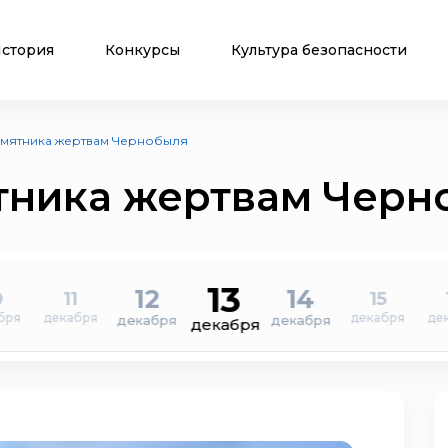
стория
Конкурсы
Культура безопасности
амятника жертвам Чернобыля
тника жертвам Черн
13
12
14
0
11
15
бря
декабря
декабря
де
декабря
декабря
декабря