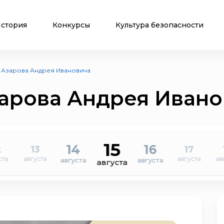
стория
Конкурсы
Культура безопасности
 Азарова Андрея Ивановича
зарова Андрея Ивано
15
14
16
2
13
17
ста
августа
августа
ав
августа
августа
августа