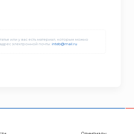
татье или у вас есть материал, которым можно
 адрес электронной почты:
inteb@mail.ru
сти
Олимпиады