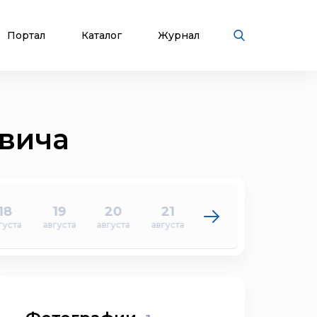
Портал
Каталог
Журнал
вича
18
19
20
21
22
23
густа
августа
августа
августа
августа
августа