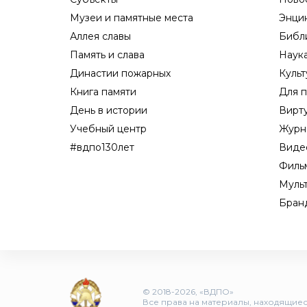
Музеи и памятные места
Энци
Аллея славы
Библ
Память и слава
Наук
Династии пожарных
Культ
Книга памяти
Для п
День в истории
Вирт
Учебный центр
Журн
#вдпо130лет
Виде
Филь
Муль
Бран
© 2018-2026, «ВДПО»
Все права на материалы, находящиеся