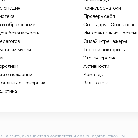
клопедия
Конкурс знатоки
иотека
Проверь себя
а и образование
Огонь-друг, Огонь-враг
ура безопасности
Интерактивные презен
едагогов
Онлайн-тренажеры
уальный музей
Тесты и викторины
ал
Это интересно!
оролики
Активности
мы о пожарных
Команды
тфильмы о пожарных
Зал Почета
дистика
 на сайте, охраняются в соответствии с законодательством РФ.