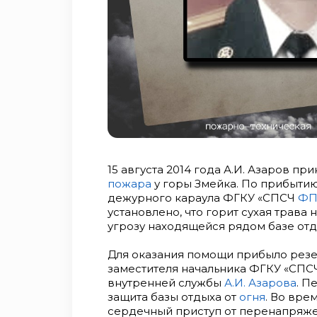
15 августа 2014 года А.И. Азаров пр
пожара
у горы Змейка. По прибытию
дежурного караула ФГКУ «СПСЧ
ФП
установлено, что горит сухая трава н
угрозу находящейся рядом базе отды
Для оказания помощи прибыло рез
заместителя начальника ФГКУ «СПС
внутренней службы
А.И. Азарова
. П
защита базы отдыха от
огня
. Во вре
сердечный приступ от перенапряжени