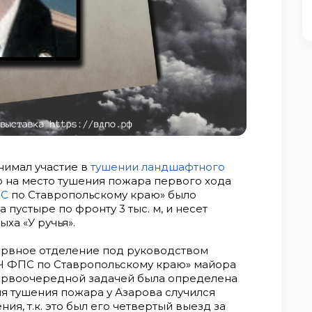
инимал участие в
тушении
ландшафтного
 на место тушения пожара первого хода
С
по Ставропольскому краю» было
а пустыре по фронту 3 тыс. м, и несет
ха «У ручья».
ервное отделение под руководством
Ч ФПС по Ставропольскому краю» майора
ервоочередной задачей была определена
мя тушения пожара у Азарова случился
я, т.к. это был его четвертый выезд за