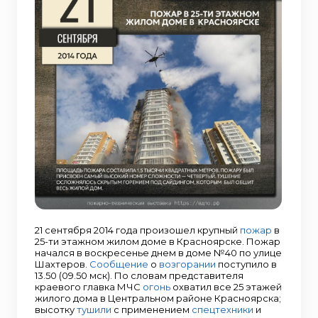
21 сентября 2014 года произошел крупный
пожар
в
25-ти этажном жилом доме в Красноярске. Пожар
начался в воскресенье днем в доме №40 по улице
Шахтеров.
Сообщение
о
возгорании
поступило в
13.50 (09.50 мск). По словам представителя
краевого главка МЧС
огонь
охватил все 25 этажей
жилого дома в Центральном районе Красноярска;
высотку
тушили
с применением
спецтехники
и