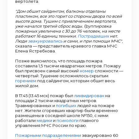
вертолета.
"Дом обшит сайдингом, балконы отделаны
пластиком, все это горит со стороны двора по всей
высоте дома. Тушим с привлечением вертолета,
уже начался третий сброс воды. Группировка
пожарных увеличена с 30 до 76 человек, на месте
работают 16 единиц техники.
Пострадавших
нет.
Люди
эвакуировались
и сами, и при помощи МЧС"
,
сказала — представитель краевого главка МЧС
Елена Ястребкова.
Позже выяснилось, что площадь пожара
составила 1,5 тысячи квадратных метров. Пожару
был присвоен самый высокий
номер
сложности —
четвертый. Тушение осложнялось скрытым
горением
под сайдингом, которым обшит весь
жилой дом.
В 17.45 (13.45 мск) пожар был
ликвидирован
на
площади 2 тысячи квадратных метров.
Травмированных и
погибших
людей на пожаре
нет. Жители сгоревших квартир были временно
размещены в соседней школе №150, с ними
работали
медики
и
психологи
главного
управления МЧС России по краю.
Пожарными подразделениями
эвакуировано 60