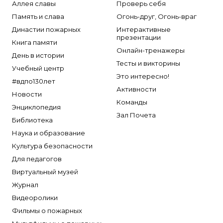
Аллея славы
Проверь себя
Память и слава
Огонь-друг, Огонь-враг
Династии пожарных
Интерактивные
презентации
Книга памяти
Онлайн-тренажеры
День в истории
Тесты и викторины
Учебный центр
Это интересно!
#вдпо130лет
Активности
Новости
Команды
Энциклопедия
Зал Почета
Библиотека
Наука и образование
Культура безопасности
Для педагогов
Виртуальный музей
Журнал
Видеоролики
Фильмы о пожарных