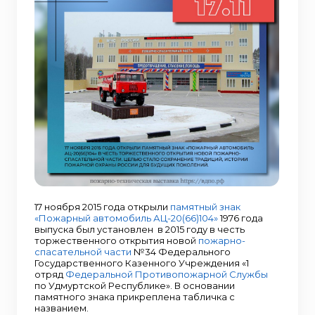
17 ноября 2015 года открыли
памятный знак
«Пожарный автомобиль АЦ-20(66)104»
1976 года
выпуска был установлен в 2015 году в честь
торжественного открытия новой
пожарно-
спасательной части
№34 Федерального
Государственного Казенного Учреждения «1
отряд
Федеральной Противопожарной Службы
по Удмуртской Республике». В основании
памятного знака прикреплена табличка с
названием.