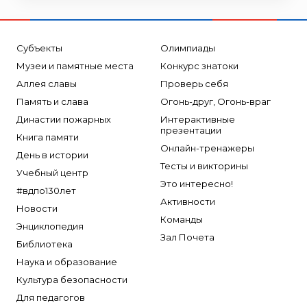
Субъекты
Олимпиады
Музеи и памятные места
Конкурс знатоки
Аллея славы
Проверь себя
Память и слава
Огонь-друг, Огонь-враг
Династии пожарных
Интерактивные
презентации
Книга памяти
Онлайн-тренажеры
День в истории
Тесты и викторины
Учебный центр
Это интересно!
#вдпо130лет
Активности
Новости
Команды
Энциклопедия
Зал Почета
Библиотека
Наука и образование
Культура безопасности
Для педагогов