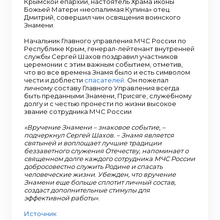
Крымской епархии, настоятель Храма иконы
Божьей Матери «неопалимая Купина» отец
Дмитрий, совершил чин освящения воинского
Знамени.
Начальник Главного управления МЧС России по
Республике Крым, генерал-лейтенант внутренней
службы Сергей Шахов поздравил участников
церемонии с этим важным событием, отметив,
что во все времена Знамя было и есть символом
чести и доблести
спасателей
. Он пожелал
личному составу Главного Управления всегда
быть преданными Знамени, Присяге, служебному
долгу и с честью пронести по жизни высокое
звание сотрудника МЧС России
«Вручение Знамени – знаковое событие, –
подчеркнул Сергей Шахов. – Знамя является
святыней и воплощает лучшие традиции
беззаветного служения Отечеству, напоминает о
священном долге каждого сотрудника МЧС России
добросовестно служить Родине и спасать
человеческие жизни. Убежден, что вручение
Знамени еще больше сплотит личный состав,
создаст дополнительные стимулы для
эффективной работы»
.
Источник