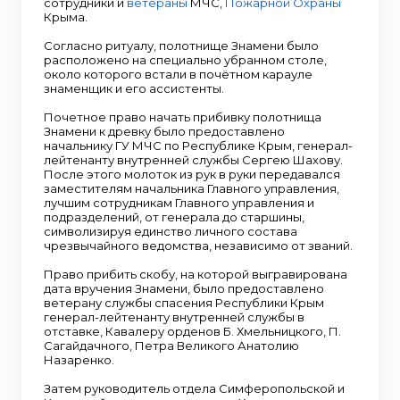
сотрудники и
ветераны
МЧС,
Пожарной Охраны
Крыма.
Согласно ритуалу, полотнище Знамени было
расположено на специально убранном столе,
около которого встали в почётном карауле
знаменщик и его ассистенты.
Почетное право начать прибивку полотнища
Знамени к древку было предоставлено
начальнику ГУ МЧС по Республике Крым, генерал-
лейтенанту внутренней службы Сергею Шахову.
После этого молоток из рук в руки передавался
заместителям начальника Главного управления,
лучшим сотрудникам Главного управления и
подразделений, от генерала до старшины,
символизируя единство личного состава
чрезвычайного ведомства, независимо от званий.
Право прибить скобу, на которой выгравирована
дата вручения Знамени, было предоставлено
ветерану службы спасения Республики Крым
генерал-лейтенанту внутренней службы в
отставке, Кавалеру орденов Б. Хмельницкого, П.
Сагайдачного, Петра Великого Анатолию
Назаренко.
Затем руководитель отдела Симферопольской и