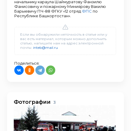
начальнику караула Шаймуратову Фанзилю
Фанисовичу и пожарному Миниярову Вакилю
Барыевичу ПЧ-88 ФГКУ «12 отряд
ФПС
по
Республике Башкортостан».
Если вы обнаружили неточность в статье или у
вас есть материал, которым можно дополнить
статью, напишите нам на адрес электронной
почты:
inteb@mail.ru
Поделиться:
Фотографии
3