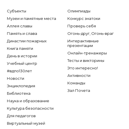
Субъекты
Олимпиады
Музеи и памятные места
Конкурс знатоки
Аллея славы
Проверь себя
Память и слава
Огонь-друг, Огонь-враг
Династии пожарных
Интерактивные
презентации
Книга памяти
Онлайн-тренажеры
День в истории
Тесты и викторины
Учебный центр
Это интересно!
#вдпо130лет
Активности
Новости
Команды
Энциклопедия
Зал Почета
Библиотека
Наука и образование
Культура безопасности
Для педагогов
Виртуальный музей