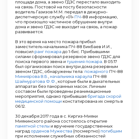
площади дома, а звено ГДЗС перестало выходить
на связь. Постовой на посту безопасности
водитель Газизов М.М. передал в дежурно-
диспетчерскую службу «01»
ПЧ
-88 информацию,
что произошло частичное обрушение внутри
дома и звено ГДЗС не выходит на связь, а пожар
развивается.
В это время на место пожара прибыл
заместитель начальника ПЧ-88 Бикбаев И.И.,
повысил
ранг пожара
до 1-бис. Прибывшими
силами сформировал резервное звено ГДЗС для
поиска первого звена и
тушения пожара
. В 05:17
был организован поиск внутри дома резервным
звеном ГДЗС, обнаружены тела:
пожарного
ПЧ-88
Миниярова В.Б.
,
начальника караула
ПЧ-88
Шаймуратова Ф.Ф.
, которые были в дыхательных
аппаратах без панорамных масок. Личным
составом были проведены реанимационные
мероприятия, однако прибывшая
бригада скорой
медицинской помощи
констатирована их смерть в
06:12.
30 декабря 2017 года в с. Киргиз-Мияки
Миякинского района состоялось открытие
памятной стелы
и вручение государственных
наград
орденов Мужества
(посмертно)
погибшим
при исполнении служебных обязанностей