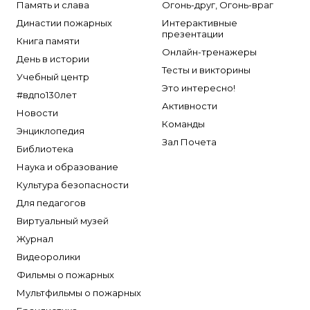
Память и слава
Огонь-друг, Огонь-враг
Династии пожарных
Интерактивные
презентации
Книга памяти
Онлайн-тренажеры
День в истории
Тесты и викторины
Учебный центр
Это интересно!
#вдпо130лет
Активности
Новости
Команды
Энциклопедия
Зал Почета
Библиотека
Наука и образование
Культура безопасности
Для педагогов
Виртуальный музей
Журнал
Видеоролики
Фильмы о пожарных
Мультфильмы о пожарных