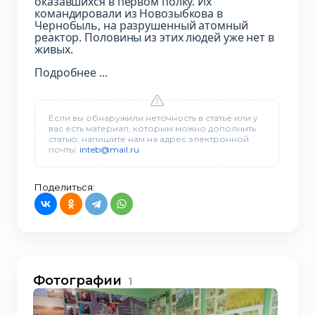
оказавшихся в первом полку. Их
командировали из Новозыбкова в
Чернобыль, на разрушенный атомный
реактор. Половины из этих людей уже нет в
живых.
Подробнее ...
Если вы обнаружили неточность в статье или у
вас есть материал, которым можно дополнить
статью, напишите нам на адрес электронной
почты:
inteb@mail.ru
Поделиться:
Фотографии
1