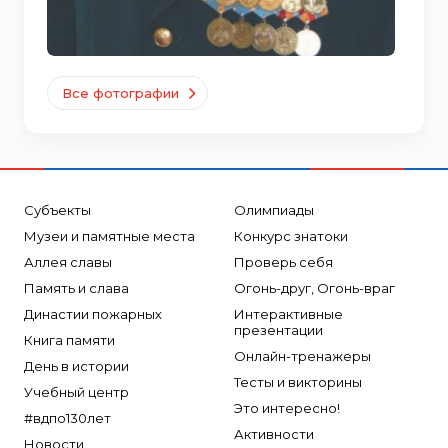
Все фотографии
Субъекты
Олимпиады
Музеи и памятные места
Конкурс знатоки
Аллея славы
Проверь себя
Память и слава
Огонь-друг, Огонь-враг
Династии пожарных
Интерактивные
презентации
Книга памяти
Онлайн-тренажеры
День в истории
Тесты и викторины
Учебный центр
Это интересно!
#вдпо130лет
Активности
Новости