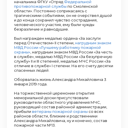
начальника ФГКУ «Отряд
Федеральной
противопожарной службы
по Смоленской
области». Постоянно соприкасаясь с
трагическими событиями, он не очерствел душой
и до конца сохранил чувство сострадания,
человеческого участия, ему были чужды
безразличие и равнодушие.
Был награжден медалью ордена «За заслуги
перед Отечеством» II степени,
нагрудным знаком
МВД России «Лучшему работнику пожарной
охраны»
, нагрудным знаком МВД России «За честь
в службе», медалью МВД России «За безупречную
службу» II и III степеней, медалью МЧС России «За
отличие в службе» I степени. На его счету десятки
спасенных людей.
Оборвалась жизнь Александра Михайловича 3
января 2019 года.
На торжественной церемонии открытия
мемориальной доски присутствовали
руководители областного управления МЧС,
руководящий состав районной администрации,
прибыли
ветераны
пожарной охраны
со всех
районов области, близкие и родственники
Александра Михайловича, ну и конечно, состав
пожарной части №13.