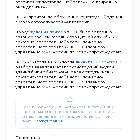
отступая от поставленной задачи, не взирая на
риск для жизни.
В 11:50 произошло обрушение конструкций здания
склада автозапчастей «Автотрейд».
В ходе
тушения пожара
в 11:56 была потеряна
связь со звеном газодымозащитной службы 3
пожарно-спасательной части 1 пожарно-
спасательного отряда ФПС ГПС Главного
управления МЧС России по Красноярскому краю.
04.02.2021 года в 04:15 после
ликвидации пожара
и
разбора завалов металлоконструкций внутри
здания были обнаружены тела сотрудников 3
пожарно-спасательной части 1 пожарно-
спасательного отряда ФПС ГПС Главного
управления МЧС России по Красноярскому краю.
Если вы обнаружили неточность в статье или у
вас есть материал, которым можно дополнить
статью, напишите нам на адрес электронной
почты:
inteb@mail.ru
Поделиться: