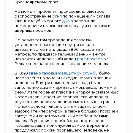
Красноярскому краю.
На момент прибытия происходило быстрое
распространение
огня
по помещениям склада.
Огонь и клубы черного
дыма
заполнили
помещение и вырывались наружу из оконных и
дверных проемов.
По результатам проведения разведки
установлено: загорание внутри склада
автозапчастей на площади 800 квадратных
метров, по предварительным данным внутри
находится человек. Объявлен
ранг пожара
№ 2.
Решающее направление – спасение человека.
В 10:40
звено газодымозащитной службы
было
направлено на поиски находившегося в здании
человека. Внутри помещения склада было
заполненно едким черным дымом, выделяемым в
результате горения пластика и горюче-смазочных
материалов. Спасение пропавшего человека
осуществлялось в условиях смертельного риска.
Поиски осложнялись плотным задымлением,
высокой температурой, а также большой горючей
загрузкой и конструктивными особенностями
склада. В условиях особой опасности звено
газодымозащитной службы самоотверженно
продолжало поиски пропавшего человека, не