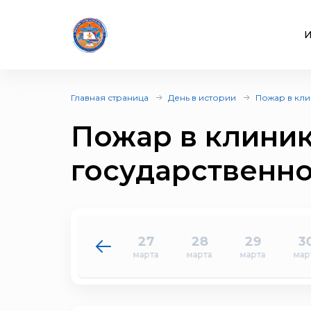
И
Главная страница
День в истории
Пожар в кл
Пожар в клини
государственн
25
26
27
28
29
3
марта
марта
марта
марта
марта
мар