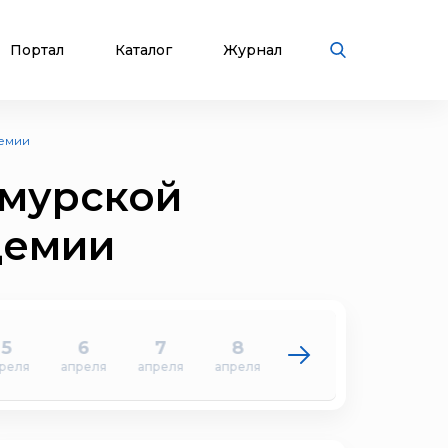
Портал
Каталог
Журнал
демии
Амурской
демии
5
6
7
8
9
10
реля
апреля
апреля
апреля
апреля
апреля