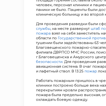
площадь горения составила около 16
человек, персонал клиники и пацие
паники не было. Пациенты были до
клиническую больницу и во второй 
Для проведения разведки были с
службы
, на месте развернут
штаб п
пожара
взял на себя заместитель н
области по
Государственной проти
тушении были задействованы 63 чел
Благовещенского пожарно-спасател
филиала ДВРПСО МЧС России, поис
г.Благовещенска и Амурского цент
безопасности
. Для проведения раз
авиационная система. В очаг пожара
и лафетный ствол. В 13:25
пожар
лока
Работать пожарным пришлось в чре
клиники построено больше века наза
перекрытиям кровли распространял
пожара была предельно высокая, 
охлаждать боевую одежду.