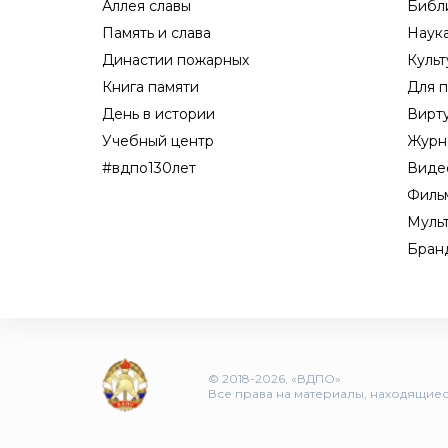
Аллея славы
Библ
Память и слава
Наук
Династии пожарных
Культ
Книга памяти
Для п
День в истории
Вирт
Учебный центр
Журн
#вдпо130лет
Виде
Филь
Муль
Бран
© 2018-2026, «ВДПО»
Все права на материалы, находящиеся