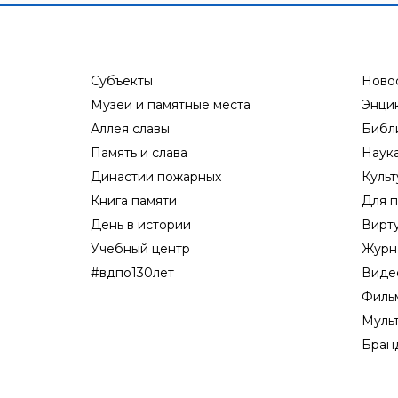
Субъекты
Ново
Музеи и памятные места
Энци
Аллея славы
Библ
Память и слава
Наук
Династии пожарных
Культ
Книга памяти
Для п
День в истории
Вирт
Учебный центр
Журн
#вдпо130лет
Виде
Филь
Муль
Бран