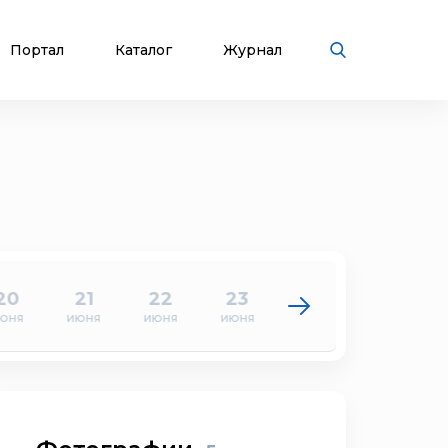
Портал
Каталог
Журнал
20
21
22
23
24
25
юня
июня
июня
июня
июня
июня