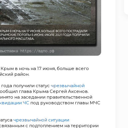
Крым в ночь на 17 июня, больше всего
йский район.
года получили статус
чрезвычайной
 сообщил глава Крыма Сергей Аксенов.
нято на заседании правительственной
квидации ЧС
под руководством главы МЧС
татуса
чрезвычайной ситуации
связанным с подтоплением на территории