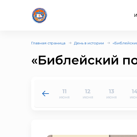
И
Главная страница
День в истории
«Библейский
«Библейский по
9
10
11
12
13
1
июня
июня
июня
июня
июня
ию