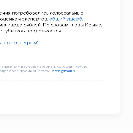
ения потребовались колоссальные
о оценкам экспертов,
общий ущерб
,
миллиарда рублей. По словам главы Крыма,
ет убытков продолжается.
я правда. Крым"
.
татье или у вас есть материал, которым можно
 адрес электронной почты:
inteb@mail.ru