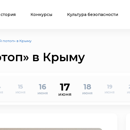
стория
Конкурсы
Культура безопасности
 потоп» в Крыму
топ» в Крыму
17
16
18
4
15
19
ня
июня
июня
и
июня
июня
июня