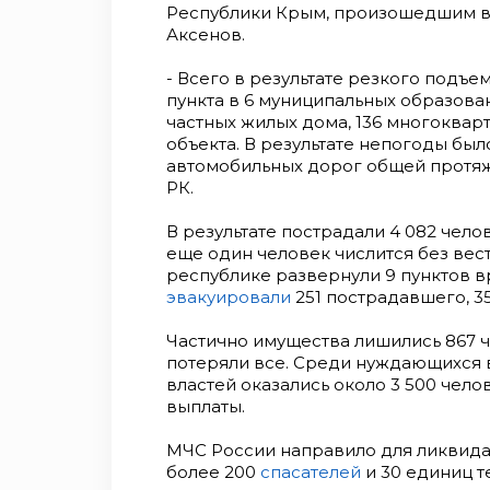
Республики Крым, произошедшим в 
Аксенов.
- Всего в результате резкого подъ
пункта в 6 муниципальных образован
частных жилых дома, 136 многоквар
объекта. В результате непогоды был
автомобильных дорог общей протяже
РК.
В результате пострадали 4 082 челов
еще один человек числится без вес
республике развернули 9 пунктов 
эвакуировали
251 пострадавшего, 35 
Частично имущества лишились 867 ч
потеряли все. Среди нуждающихся 
властей оказались около 3 500 чел
выплаты.
МЧС России направило для ликвид
более 200
спасателей
и 30 единиц т