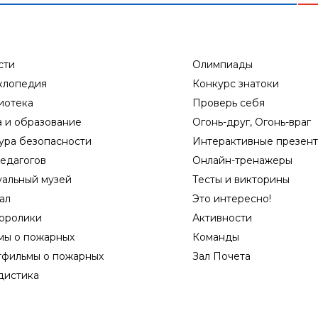
сти
Олимпиады
клопедия
Конкурс знатоки
иотека
Проверь себя
а и образование
Огонь-друг, Огонь-враг
ура безопасности
Интерактивные презен
едагогов
Онлайн-тренажеры
уальный музей
Тесты и викторины
ал
Это интересно!
оролики
Активности
мы о пожарных
Команды
тфильмы о пожарных
Зал Почета
дистика