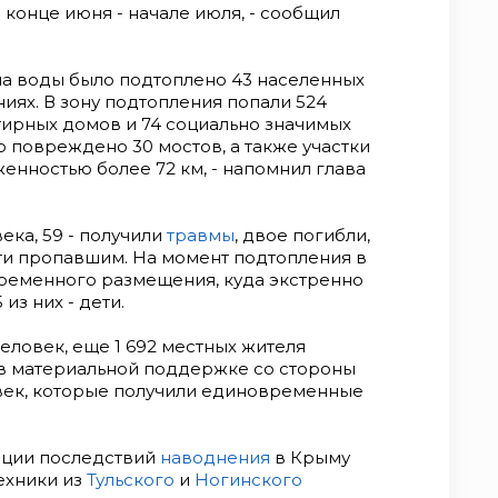
конце июня - начале июля, - сообщил
ема воды было подтоплено 43 населенных
иях. В зону подтопления попали 524
тирных домов и 74 социально значимых
о повреждено 30 мостов, а также участки
нностью более 72 км, - напомнил глава
ека, 59 - получили
травмы
, двое погибли,
ти пропавшим. На момент подтопления в
временного размещения, куда экстренно
из них - дети.
еловек, еще 1 692 местных жителя
в материальной поддержке со стороны
овек, которые получили единовременные
ации последствий
наводнения
в Крыму
ехники из
Тульского
и
Ногинского