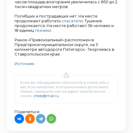
часов площадь возгорания увеличилась с 850 до 2
тысяч квадратных метров.
Погибших и пострадавших нет. На месте
продолжают работать
спасатели
. Тушение
продолжается. На месте работают 56 человек и
18 единиц
техники
.
Рынок «Привокзальный» расположен в
Предгорном муниципальном округе, на 3
километре автодороги Пятигорск - Георгиевск в
Ставропольском крае.
Источник
Если вы обнаружили неточность в статье или у
вас есть материал, которым можно дополнить
статью, напишите нам на адрес электронной
почты:
inteb@mail.ru
Поделиться: