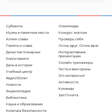
Субъекты
Олимпиады
Музеи и памятные места
Конкурс знатоки
Аллея славы
Проверь себя
Память и слава
Огонь-друг, Огонь-враг
Династии пожарных
Интерактивные
презентации
Книга памяти
Онлайн-тренажеры
День в истории
Тесты и викторины
Учебный центр
Это интересно!
#вдпо130лет
Активности
Новости
Команды
Энциклопедия
Зал Почета
Библиотека
Наука и образование
Культура безопасности