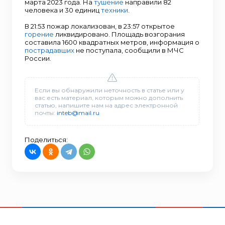
марта 2023 года. На
тушение
направили 82
человека и 30 единиц
техники
.
В 21:53 пожар локализован, в 23:57 открытое
горение
ликвидировано. Площадь возгорания
составила 1600 квадратных метров, информация о
пострадавших
не поступала, сообщили в МЧС
России.
Если вы обнаружили неточность в статье или у
вас есть материал, которым можно дополнить
статью, напишите нам на адрес электронной
почты:
inteb@mail.ru
Поделиться: