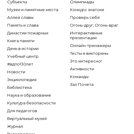
Субъекты
Олимпиады
Музеи и памятные места
Конкурс знатоки
Аллея славы
Проверь себя
Память и слава
Огонь-друг, Огонь-враг
Династии пожарных
Интерактивные
презентации
Книга памяти
Онлайн-тренажеры
День в истории
Тесты и викторины
Учебный центр
Это интересно!
#вдпо130лет
Активности
Новости
Команды
Энциклопедия
Зал Почета
Библиотека
Наука и образование
Культура безопасности
Для педагогов
Виртуальный музей
Журнал