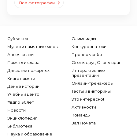
Все фотографии
Субъекты
Олимпиады
Музеи и памятные места
Конкурс знатоки
Аллея славы
Проверь себя
Память и слава
Огонь-друг, Огонь-враг
Династии пожарных
Интерактивные
презентации
Книга памяти
Онлайн-тренажеры
День в истории
Тесты и викторины
Учебный центр
Это интересно!
#вдпо130лет
Активности
Новости
Команды
Энциклопедия
Зал Почета
Библиотека
Наука и образование