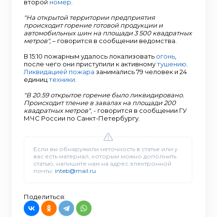
второй
номер
.
"На открытой территории предприятия
происходит горение готовой продукции и
автомобильных шин на площади 3 500 квадратных
метров",
– говорится в сообщении ведомства.
В 15:10 пожарным удалось локализовать
огонь
,
после чего они приступили к активному
тушению
.
Ликвидацией пожара
занимались 79 человек и 24
единиц
техники
.
"В 20.59 открытое горение было ликвидировано.
Происходит тление в завалах на площади 200
квадратных метров"
, - говорится в сообщении ГУ
МЧС России по Санкт-Петербургу.
Если вы обнаружили неточность в статье или у
вас есть материал, которым можно дополнить
статью, напишите нам на адрес электронной
почты:
inteb@mail.ru
Поделиться: