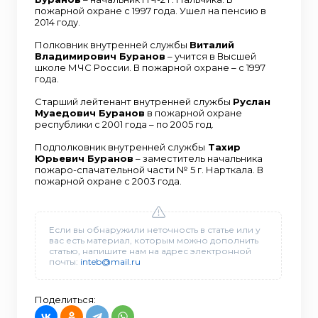
пожарной охране с 1997 года. Ушел на пенсию в
2014 году.
Полковник внутренней службы
Виталий
Владимирович Буранов
– учится в Высшей
школе МЧС России. В пожарной охране – с 1997
года.
Старший лейтенант внутренней службы
Руслан
Муаедович Буранов
в пожарной охране
республики с 2001 года – по 2005 год.
Подполковник внутренней службы
Тахир
Юрьевич Буранов
– заместитель начальника
пожаро-спачательной части № 5 г. Нарткала. В
пожарной охране с 2003 года.
Если вы обнаружили неточность в статье или у
вас есть материал, которым можно дополнить
статью, напишите нам на адрес электронной
почты:
inteb@mail.ru
Поделиться: