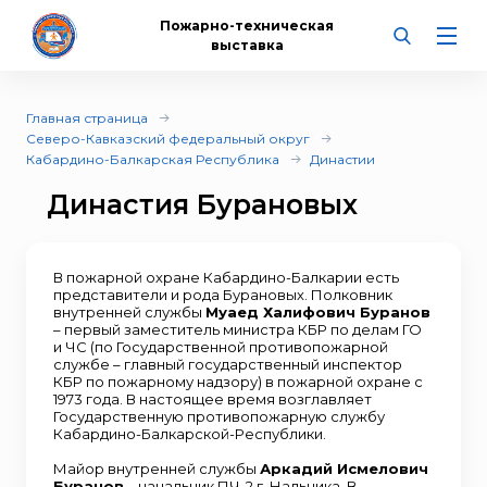
Пожарно-техническая
выставка
Главная страница
Северо-Кавказский федеральный округ
Кабардино-Балкарская Республика
Династии
Династия Бурановых
В пожарной охране Кабардино-Балкарии есть
представители и рода Бурановых. Полковник
внутренней службы
Муаед Халифович Буранов
– первый заместитель министра КБР по делам ГО
и ЧС (по Государственной противопожарной
службе – главный государственный инспектор
КБР по пожарному надзору) в пожарной охране с
1973 года. В настоящее время возглавляет
Государственную противопожарную службу
Кабардино-Балкарской-Республики.
Майор внутренней службы
Аркадий Исмелович
Буранов
– начальник ПЧ-2 г. Нальчика. В