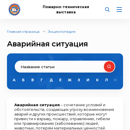
Пожарно-техническая
выставка
Главная страница
Энциклопедия
Аварийная ситуация
А
Б
В
Г
Д
Е
Ж
З
И
К
Л
М
Н
Аварийная ситуация
– сочетание условий и
обстоятельств, создающих угрозу возникновения
аварий и других происшествий, которые могут
привести к взрыву, пожару, отравлению, гибели
или травмированию (заболеванию) людей,
животных, потерям материальных ценностей.