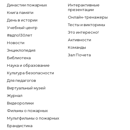
Династии пожарных
Интерактивные
презентации
Книга памяти
Онлайн-тренажеры
День в истории
Тесты и викторины
Учебный центр
Это интересно!
#вдпо130лет
Активности
Новости
Команды
Энциклопедия
Зал Почета
Библиотека
Наука и образование
Культура безопасности
Для педагогов
Виртуальный музей
Журнал
Видеоролики
Фильмы о пожарных
Мультфильмы о пожарных
Брандистика