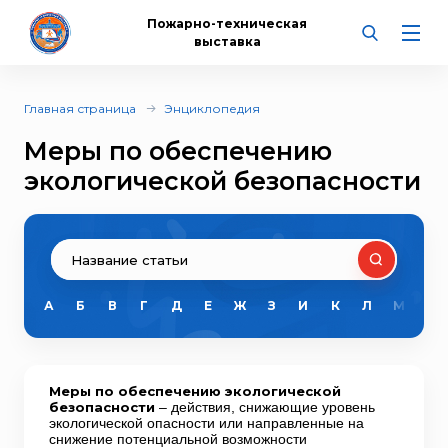
Пожарно-техническая
выставка
Главная страница
Энциклопедия
Меры по обеспечению
экологической безопасности
А
Б
В
Г
Д
Е
Ж
З
И
К
Л
М
Н
Меры по обеспечению экологической
безопасности
– действия, снижающие уровень
экологической опасности или направленные на
снижение потенциальной возможности