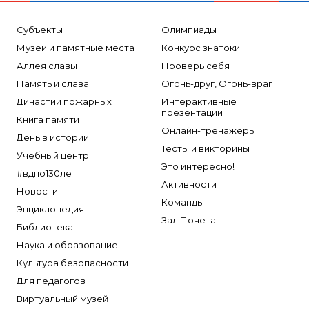
Субъекты
Олимпиады
Музеи и памятные места
Конкурс знатоки
Аллея славы
Проверь себя
Память и слава
Огонь-друг, Огонь-враг
Династии пожарных
Интерактивные
презентации
Книга памяти
Онлайн-тренажеры
День в истории
Тесты и викторины
Учебный центр
Это интересно!
#вдпо130лет
Активности
Новости
Команды
Энциклопедия
Зал Почета
Библиотека
Наука и образование
Культура безопасности
Для педагогов
Виртуальный музей