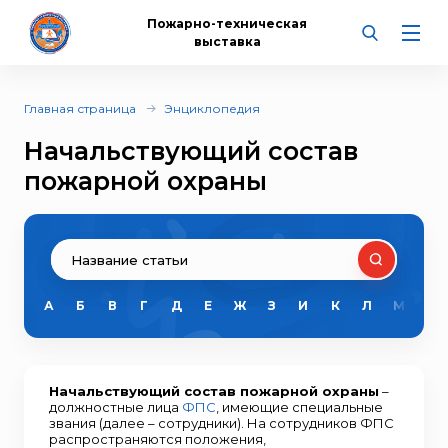
Пожарно-техническая
выставка
Главная страница
Энциклопедия
Начальствующий состав
пожарной охраны
А
Б
В
Г
Д
Е
Ж
З
И
К
Л
М
Н
Начальствующий состав пожарной охраны
–
должностные лица
ФПС
, имеющие специальные
звания (далее – сотрудники). На сотрудников ФПС
распространяются положения,