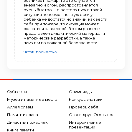
возникает пожар, то это случается
внезапно и огонь распространяется
очень быстро. Не растеряться в такой
ситуации невозможно, а уж если у
ребенка не достаточно знаний, как вести
себя при пожаре, то ситуация может
оказаться плачевной. В этом разделе
представлен дидактический материал и
методические разработки, а также
памятки по пожарной безопасности.
Читать полностью
Субъекты
Олимпиады
Музеи и памятные места
Конкурс знатоки
Аллея славы
Проверь себя
Память и слава
Огонь-друг, Огонь-враг
Династии пожарных
Интерактивные
презентации
Книга памяти