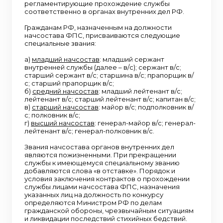
регламентирующие прохождение службы
соответственно в органах внутренних дел РФ.
Гражданам РФ, назначенным на должности
начсостава ФПС, присваиваются следующие
специальные звания:
а)
младший начсостав
: младший сержант
внутренней службы (далее – в/с); сержант в/с;
старший сержант в/с; старшина в/с; прапорщик в/
с; старший прапорщик в/с;
б)
средний начсостав
: младший лейтенант в/с;
лейтенант в/с; старший лейтенант в/с; капитан в/с;
в)
старший начсостав
: майор в/с; подполковник в/
с; полковник в/с;
г)
высший начсостав
: генерал-майор в/с; генерал-
лейтенант в/с; генерал-полковник в/с.
Звания начсостава органов внутренних дел
являются пожизненными. При прекращении
службы к имеющемуся специальному званию
добавляются слова «в отставке». Порядок и
условия заключения контрактов о прохождении
службы лицами начсостава ФПС, назначения
указанных лиц на должность по конкурсу
определяются Министром РФ по делам
гражданской обороны, чрезвычайным ситуациям
и ликвидации последствий стихийных бедствий.