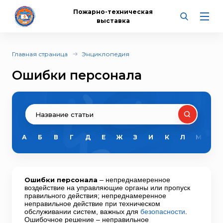
Пожарно-техническая
выставка
Главная страница
Энциклопедия
Ошибки персонала
А
Б
В
Г
Д
Е
Ж
З
И
К
Л
М
Н
Ошибки персонала
– непреднамеренное
воздействие на управляющие органы или пропуск
правильного действия; непреднамеренное
неправильное действие при техническом
обслуживании систем, важных для
безопасности
.
Ошибочное решение – неправильное