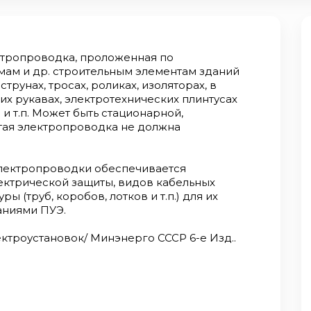
ктропроводка, проложенная по
рмам и др. строительным элементам зданий
струнах, тросах, роликах, изоляторах, в
ких рукавах, электротехнических плинтусах
и т.п. Может быть стационарной,
тая электропроводка не должна
лектропроводки обеспечивается
ктрической защиты, видов кабельных
 (труб, коробов, лотков и т.п.) для их
аниями ПУЭ.
ктроустановок/ Минэнерго СССР 6-е Изд..