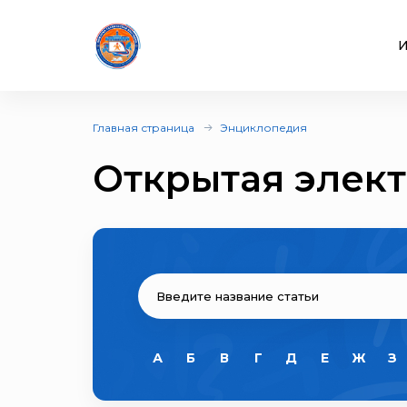
И
Главная страница
Энциклопедия
Открытая элек
А
Б
В
Г
Д
Е
Ж
З