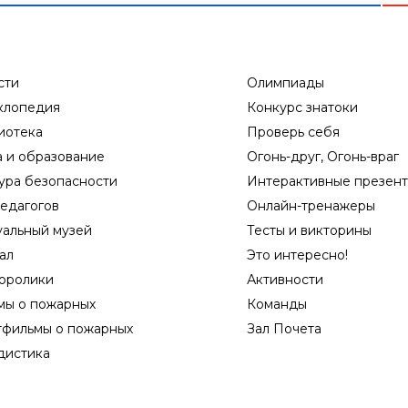
сти
Олимпиады
клопедия
Конкурс знатоки
иотека
Проверь себя
а и образование
Огонь-друг, Огонь-враг
ура безопасности
Интерактивные презен
едагогов
Онлайн-тренажеры
уальный музей
Тесты и викторины
ал
Это интересно!
оролики
Активности
мы о пожарных
Команды
тфильмы о пожарных
Зал Почета
дистика