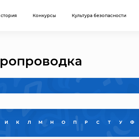
стория
Конкурсы
Культура безопасности
тропроводка
И
К
Л
М
Н
О
П
Р
С
Т
У
Ф