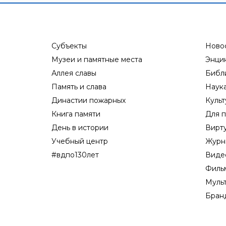
Субъекты
Ново
Музеи и памятные места
Энци
Аллея славы
Библ
Память и слава
Наук
Династии пожарных
Культ
Книга памяти
Для п
День в истории
Вирт
Учебный центр
Журн
#вдпо130лет
Виде
Филь
Муль
Бран