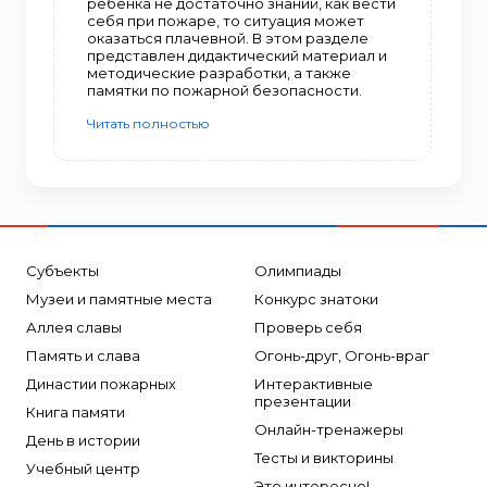
ребенка не достаточно знаний, как вести
себя при пожаре, то ситуация может
оказаться плачевной. В этом разделе
представлен дидактический материал и
методические разработки, а также
памятки по пожарной безопасности.
Читать полностью
Субъекты
Олимпиады
Музеи и памятные места
Конкурс знатоки
Аллея славы
Проверь себя
Память и слава
Огонь-друг, Огонь-враг
Династии пожарных
Интерактивные
презентации
Книга памяти
Онлайн-тренажеры
День в истории
Тесты и викторины
Учебный центр
Это интересно!