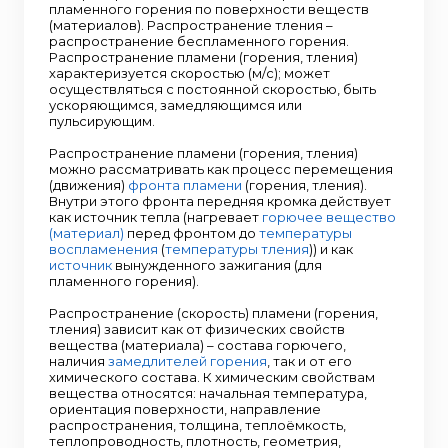
пламенного горения по поверхности веществ
(материалов). Распространение тления –
распространение беспламенного горения.
Распространение пламени (горения, тления)
характеризуется скоростью (м/с); может
осуществляться с постоянной скоростью, быть
ускоряющимся, замедляющимся или
пульсирующим.
Распространение пламени (горения, тления)
можно рассматривать как процесс перемещения
(движения)
фронта пламени
(горения, тления).
Внутри этого фронта передняя кромка действует
как источник тепла (нагревает
горючее вещество
(материал)
перед фронтом до
температуры
воспламенения
(
температуры тления
)) и как
источник
вынужденного зажигания (для
пламенного горения).
Распространение (скорость) пламени (горения,
тления) зависит как от физических свойств
вещества (материала) – состава горючего,
наличия
замедлителей горения
, так и от его
химического состава. К химическим свойствам
вещества относятся: начальная температура,
ориентация поверхности, направление
распространения, толщина, теплоёмкость,
теплопроводность, плотность, геометрия,