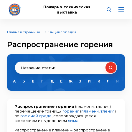
Пожарно-техническая
выставка
Главная страница
Энциклопедия
Распространение горения
А
Б
В
Г
Д
Е
Ж
З
И
К
Л
М
Н
Распространение горения
(пламени, тления) –
перемещение границы
горения
(
пламени
,
тления
)
по
горючей среде
, сопровождающееся
свечением и выделением
дыма
.
Распространение пламени – распространение