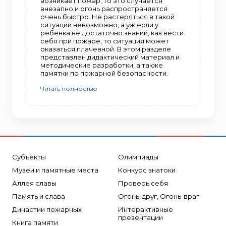
возникает пожар, то это случается
внезапно и огонь распространяется
очень быстро. Не растеряться в такой
ситуации невозможно, а уж если у
ребенка не достаточно знаний, как вести
себя при пожаре, то ситуация может
оказаться плачевной. В этом разделе
представлен дидактический материал и
методические разработки, а также
памятки по пожарной безопасности.
Читать полностью
Субъекты
Олимпиады
Музеи и памятные места
Конкурс знатоки
Аллея славы
Проверь себя
Память и слава
Огонь-друг, Огонь-враг
Династии пожарных
Интерактивные
презентации
Книга памяти