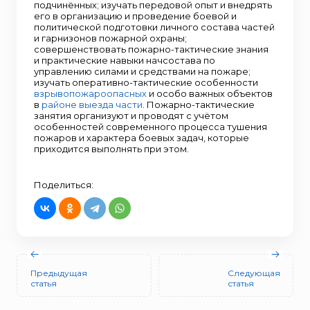
подчинённых; изучать передовой опыт и внедрять
его в организацию и проведение боевой и
политической подготовки личного состава частей
и гарнизонов пожарной охраны;
совершенствовать пожарно-тактические знания
и практические навыки начсостава по
управлению силами и средствами на пожаре;
изучать оперативно-тактические особенности
взрывопожароопасных
и особо важных объектов
в
районе выезда части
. Пожарно-тактические
занятия организуют и проводят с учётом
особенностей современного процесса тушения
пожаров и характера боевых задач, которые
приходится выполнять при этом.
Поделиться:
Предыдущая
Следующая
статья
статья