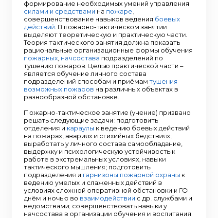
формирование необходимых умений управления
силами и средствами
на
пожаре
,
совершенствование навыков ведения
боевых
действий
. В пожарно-тактическом занятии
выделяют теоретическую и практическую части.
Теория тактического занятия должна показать
рациональные организационные формы обучения
пожарных
,
начсостава
подразделений по
тушению пожаров. Целью практической части –
является обучение личного состава
подразделений способам и приёмам
тушения
возможных пожаров
на различных объектах в
разнообразной обстановке.
Пожарно-тактическое занятие (учение) призвано
решать следующие задачи: подготовить
отделения и
караулы
к ведению боевых действий
на пожарах, авариях и стихийных бедствиях;
выработать у личного состава самообладание,
выдержку и психологическую устойчивость к
работе в экстремальных условиях, навыки
тактического мышления; подготовить
подразделения и
гарнизоны пожарной охраны
к
ведению умелых и слаженных действий в
условиях сложной оперативной обстановки и ГО
днём и ночью во
взаимодействии
с др. службами и
ведомствами; совершенствовать навыки у
начсостава в организации обучения и воспитания