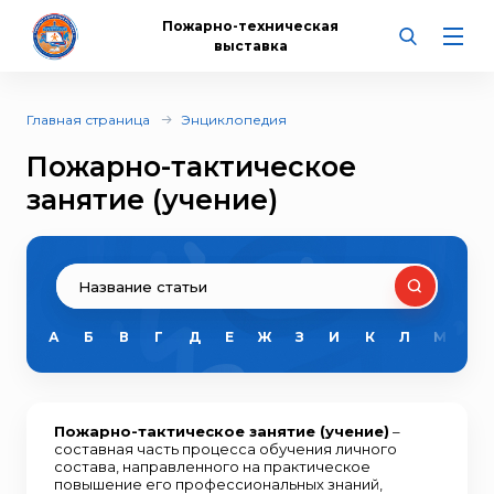
Пожарно-техническая
выставка
Главная страница
Энциклопедия
Пожарно-тактическое
занятие (учение)
А
Б
В
Г
Д
Е
Ж
З
И
К
Л
М
Н
Пожарно-тактическое занятие (учение)
–
составная часть процесса обучения личного
состава, направленного на практическое
повышение его профессиональных знаний,