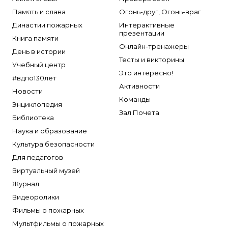
Память и слава
Огонь-друг, Огонь-враг
Династии пожарных
Интерактивные
презентации
Книга памяти
Онлайн-тренажеры
День в истории
Тесты и викторины
Учебный центр
Это интересно!
#вдпо130лет
Активности
Новости
Команды
Энциклопедия
Зал Почета
Библиотека
Наука и образование
Культура безопасности
Для педагогов
Виртуальный музей
Журнал
Видеоролики
Фильмы о пожарных
Мультфильмы о пожарных