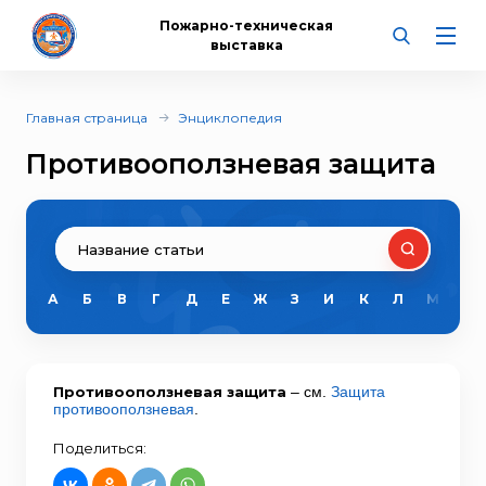
Пожарно-техническая
выставка
Главная страница
Энциклопедия
Противооползневая защита
А
Б
В
Г
Д
Е
Ж
З
И
К
Л
М
Н
Противооползневая защита
– см.
Защита
противооползневая
.
Поделиться: