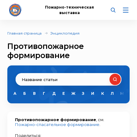
Пожарно-техническая
выставка
Главная страница
Энциклопедия
Противопожарное
формирование
А
Б
В
Г
Д
Е
Ж
З
И
К
Л
М
Н
Противопожарное формирование
, см.
Пожарно-спасательное формирование
.
Поделиться: