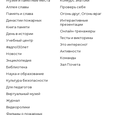
Музеи и памятные места
Конкурс знатоки
Аллея славы
Проверь себя
Память и слава
Огонь-друг, Огонь-враг
Династии пожарных
Интерактивные
презентации
Книга памяти
Онлайн-тренажеры
День в истории
Тесты и викторины
Учебный центр
Это интересно!
#вдпо130лет
Активности
Новости
Команды
Энциклопедия
Зал Почета
Библиотека
Наука и образование
Культура безопасности
Для педагогов
Виртуальный музей
Журнал
Видеоролики
Фильмы о пожарных