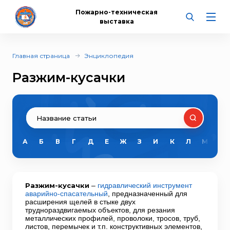
Пожарно-техническая
выставка
Главная страница
Энциклопедия
Разжим-кусачки
А
Б
В
Г
Д
Е
Ж
З
И
К
Л
М
Н
Разжим-кусачки
–
гидравлический инструмент
аварийно-спасательный
, предназначенный для
расширения щелей в стыке двух
труднораздвигаемых объектов, для резания
металлических профилей, проволоки, тросов, труб,
листов, перемычек и т.п. конструктивных элементов,