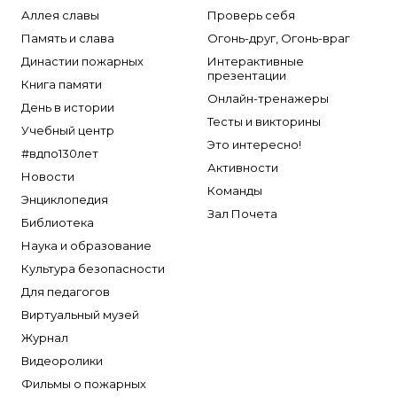
Аллея славы
Проверь себя
Память и слава
Огонь-друг, Огонь-враг
Династии пожарных
Интерактивные
презентации
Книга памяти
Онлайн-тренажеры
День в истории
Тесты и викторины
Учебный центр
Это интересно!
#вдпо130лет
Активности
Новости
Команды
Энциклопедия
Зал Почета
Библиотека
Наука и образование
Культура безопасности
Для педагогов
Виртуальный музей
Журнал
Видеоролики
Фильмы о пожарных