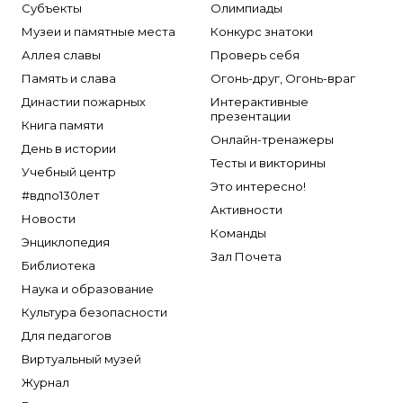
Субъекты
Олимпиады
Музеи и памятные места
Конкурс знатоки
Аллея славы
Проверь себя
Память и слава
Огонь-друг, Огонь-враг
Династии пожарных
Интерактивные
презентации
Книга памяти
Онлайн-тренажеры
День в истории
Тесты и викторины
Учебный центр
Это интересно!
#вдпо130лет
Активности
Новости
Команды
Энциклопедия
Зал Почета
Библиотека
Наука и образование
Культура безопасности
Для педагогов
Виртуальный музей
Журнал