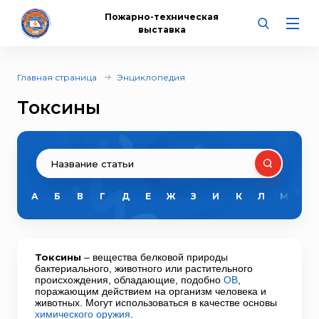
Пожарно-техническая
выставка
Главная страница
Энциклопедия
Токсины
А
Б
В
Г
Д
Е
Ж
З
И
К
Л
М
Н
Токсины
– вещества белковой природы
бактериального, животного или растительного
происхождения, обладающие, подобно
ОВ
,
поражающим действием на организм человека и
животных. Могут использоваться в качестве основы
химического оружия
.