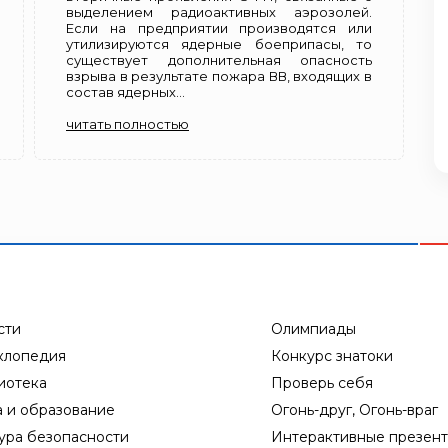
выделением радиоактивных аэрозолей.
Если на предприятии производятся или
утилизируются ядерные боеприпасы, то
существует дополнительная опасность
взрыва в результате пожара ВВ, входящих в
состав ядерных...
читать полностью
сти
Олимпиады
клопедия
Конкурс знатоки
иотека
Проверь себя
а и образование
Огонь-друг, Огонь-враг
ура безопасности
Интерактивные презен