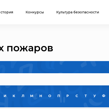
стория
Конкурсы
Культура безопасности
х пожаров
И
К
Л
М
Н
О
П
Р
С
Т
У
Ф