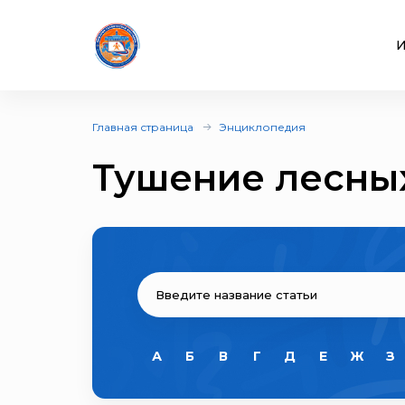
И
Главная страница
Энциклопедия
Тушение лесны
А
Б
В
Г
Д
Е
Ж
З