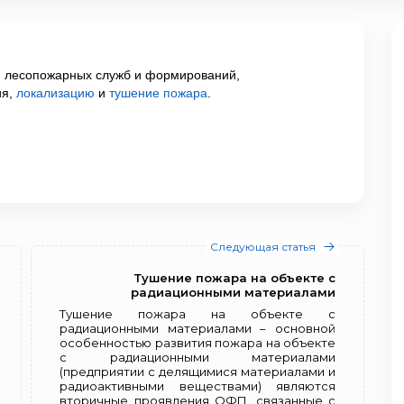
я лесопожарных служб и формирова­ний,
ия,
локализацию
и
тушение пожара
.
Следующая статья
Тушение пожара на объекте с
радиационными материалами
Тушение пожара на объекте с
радиационными материалами – основной
особенностью развития пожара на объекте
с радиационными материалами
(предприятии с делящимися материалами и
радиоактивными веществами) являются
вторичные проявления ОФП, связанные с