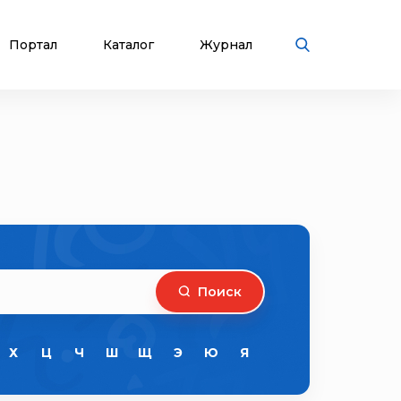
Портал
Каталог
Журнал
Поиск
Х
Ц
Ч
Ш
Щ
Э
Ю
Я