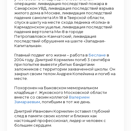
операциях: ликвидация последствий пожара в
Самарском УВД, ликвидация последствий взрыва
жилого дома в Москве, ликвидация последствий
падения самолета Ил-18 в Тверской области,
спуск в шахту на месте схода ледника «Колка» в
Кармадонском ущелье, ликвидация последствий
падения вертолета Ми-8 в городе
Петропавловск-Камчатский, ликвидация
последствий обрушения на шахте «Западная-
Капитальная».
Главный подвиг его жизни – работа в
Беслане
в
2004 году. Дмитрий Кормилин погиб 3 сентября
при попытке вывезти убитых бандитами
заложников с территории захваченной школы. Он
закрыл своим телом Андрея Копейкина и погиб на
месте.
Похоронен на Быковском мемориальном
кладбище г. Жуковского Московской области
вместе со своим коллегой
Валерием
Замараевым
, погибшим в тот же день.
Дмитрий Иванович Кормилин оставил глубокий
след в памяти своих коллег и близких как
настоящий профессионал, лидер и человек с
большим сердцем.