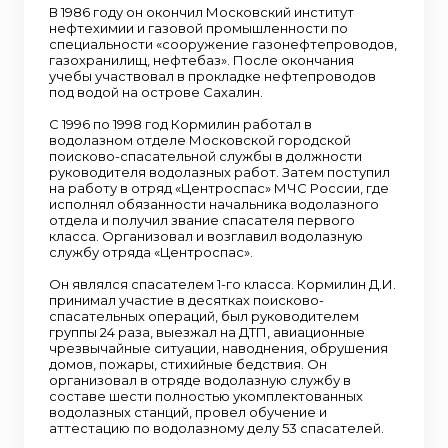
В 1986 году он окончил Московский институт
нефтехимии и газовой промышленности по
специальности «сооружение газонефтепроводов,
газохранилищ, нефтебаз». После окончания
учебы участвовал в прокладке нефтепроводов
под водой на острове Сахалин.
С 1996 по 1998 год Кормилин работал в
водолазном отделе Московской городской
поисково-спасательной службы в должности
руководителя водолазных работ. Затем поступил
на работу в отряд «Центроспас» МЧС России, где
исполнял обязанности начальника водолазного
отдела и получил звание спасателя первого
класса. Организовал и возглавил водолазную
службу отряда «Центроспас».
Он являлся спасателем 1-го класса. Кормилин Д.И.
принимал участие в десятках поисково-
спасательных операций, был руководителем
группы 24 раза, выезжал на ДТП, авиационные
чрезвычайные ситуации, наводнения, обрушения
домов, пожары, стихийные бедствия. Он
организовал в отряде водолазную службу в
составе шести полностью укомплектованных
водолазных станций, провел обучение и
аттестацию по водолазному делу 53 спасателей.