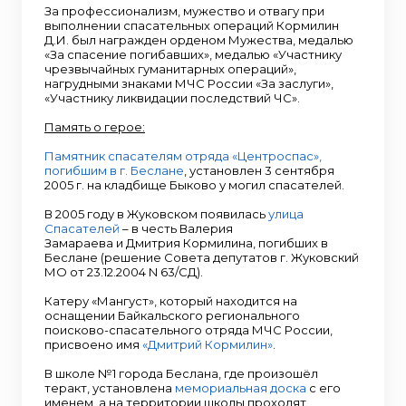
За профессионализм, мужество и отвагу при
выполнении спасательных операций Кормилин
Д.И. был награжден орденом Мужества, медалью
«За спасение погибавших», медалью «Участнику
чрезвычайных гуманитарных операций»,
нагрудными знаками МЧС России «За заслуги»,
«Участнику ликвидации последствий ЧС».
Память о герое:
Памятник спасателям отряда «Центроспас»,
погибшим в г. Беслане
, установлен 3 сентября
2005 г. на кладбище Быково у могил спасателей.
В 2005 году в Жуковском появилась
улица
Спасателей
– в честь Валерия
Замараева и Дмитрия Кормилина, погибших в
Беслане (решение Совета депутатов г. Жуковский
МО от 23.12.2004 N 63/СД).
Катеру «Мангуст», который находится на
оснащении Байкальского регионального
поисково-спасательного отряда МЧС России,
присвоено имя
«Дмитрий Кормилин»
.
В школе №1 города Беслана, где произошёл
теракт, установлена
мемориальная доска
с его
именем, а на территории школы проходят