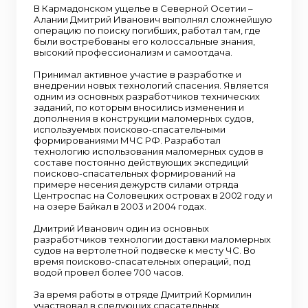
В Кармадонском ущелье в Северной Осетии –
Алании Дмитрий Иванович выполнял сложнейшую
операцию по поиску погибших, работал там, где
были востребованы его колоссальные знания,
высокий профессионализм и самоотдача.
Принимал активное участие в разработке и
внедрении новых технологий спасения. Является
одним из основных разработчиков технических
заданий, по которым вносились изменения и
дополнения в конструкции маломерных судов,
используемых поисково-спасательными
формированиями МЧС РФ. Разработал
технологию использования маломерных судов в
составе постоянно действующих экспедиций
поисково-спасательных формирований на
примере несения дежурств силами отряда
Центроспас на Соловецких островах в 2002 году и
на озере Байкал в 2003 и 2004 годах.
Дмитрий Иванович один из основных
разработчиков технологии доставки маломерных
судов на вертолетной подвеске к месту ЧС. Во
время поисково-спасательных операций, под
водой провел более 700 часов.
За время работы в отряде Дмитрий Кормилин
участвовал в следующих спасательных