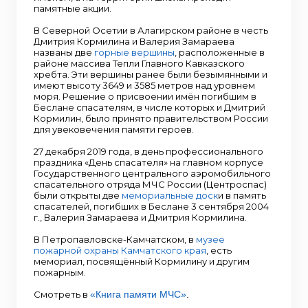
памятные акции.
В Северной Осетии в Алагирском районе в честь
Дмитрия Кормилина и Валерия Замараева
названы две
горные вершины
, расположенные в
районе массива Тепли Главного Кавказского
хребта. Эти вершины ранее были безымянными и
имеют высоту 3649 и 3585 метров над уровнем
моря. Решение о присвоении имён погибшим в
Беслане спасателям, в числе которых и Дмитрий
Кормилин, было принято правительством России
для увековечения памяти героев.
27 декабря 2019 года, в день профессионального
праздника «День спасателя» на главном корпусе
Государственного центрального аэромобильного
спасательного отряда МЧС России (Центроспас)
были открыты две
мемориальные доск
и в память
спасателей, погибших в Беслане 3 сентября 2004
г., Валерия Замараева и Дмитрия Кормилина.
В Петропавловске-Камчатском, в
музее
пожарной охраны Камчатского края
, есть
мемориал, посвящённый Кормилину и другим
пожарным.
Смотреть в
«Книга памяти МЧС»
.