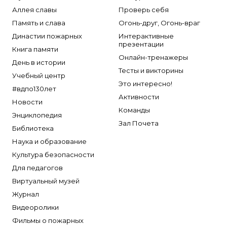
Аллея славы
Проверь себя
Память и слава
Огонь-друг, Огонь-враг
Династии пожарных
Интерактивные
презентации
Книга памяти
Онлайн-тренажеры
День в истории
Тесты и викторины
Учебный центр
Это интересно!
#вдпо130лет
Активности
Новости
Команды
Энциклопедия
Зал Почета
Библиотека
Наука и образование
Культура безопасности
Для педагогов
Виртуальный музей
Журнал
Видеоролики
Фильмы о пожарных