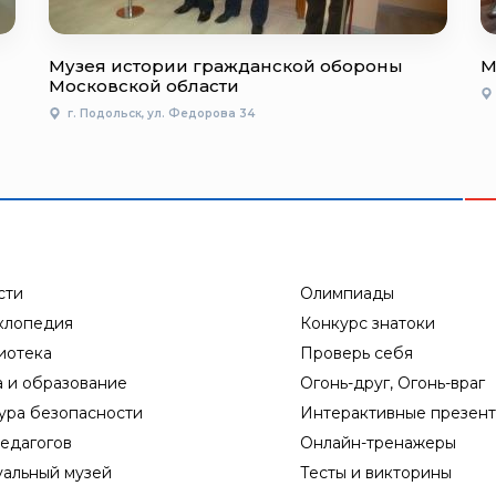
Музея истории гражданской обороны
М
Московской области
г. Подольск, ул. Федорова 34
сти
Олимпиады
клопедия
Конкурс знатоки
иотека
Проверь себя
а и образование
Огонь-друг, Огонь-враг
ура безопасности
Интерактивные презен
едагогов
Онлайн-тренажеры
уальный музей
Тесты и викторины