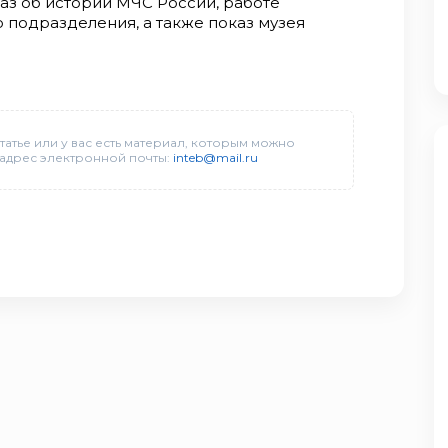
аз об истории МЧС России, работе
о подразделения, а также показ музея
татье или у вас есть материал, которым можно
 адрес электронной почты:
inteb@mail.ru