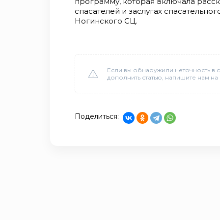
программу, которая включала расск
спасателей и заслугах спасательног
Ногинского СЦ.
Если вы обнаружили неточность в с
дополнить статью, напишите нам на
Поделиться: