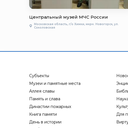
Центральный музей МЧС России
Московская область, г/о Химки, мкрн. Новогорск, ул.
Соколовская
Субъекты
Ново
Музеи и памятные места
Энци
Аллея славы
Библ
Память и слава
Наук
Династии пожарных
Культ
Книга памяти
Для п
День в истории
Вирт