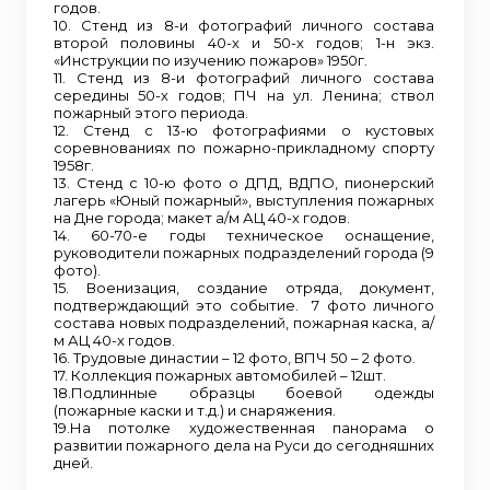
годов.
10. Стенд из 8-и фотографий личного состава
второй половины 40-х и 50-х годов; 1-н экз.
«Инструкции по изучению пожаров» 1950г.
11. Стенд из 8-и фотографий личного состава
середины 50-х годов; ПЧ на ул. Ленина; ствол
пожарный этого периода.
12. Стенд с 13-ю фотографиями о кустовых
соревнованиях по пожарно-прикладному спорту
1958г.
13. Стенд с 10-ю фото о ДПД, ВДПО, пионерский
лагерь «Юный пожарный», выступления пожарных
на Дне города; макет а/м АЦ 40-х годов.
14. 60-70-е годы техническое оснащение,
руководители пожарных подразделений города (9
фото).
15. Военизация, создание отряда, документ,
подтверждающий это событие. 7 фото личного
состава новых подразделений, пожарная каска, а/
м АЦ 40-х годов.
16. Трудовые династии – 12 фото, ВПЧ 50 – 2 фото.
17. Коллекция пожарных автомобилей – 12шт.
18.Подлинные образцы боевой одежды
(пожарные каски и т.д.) и снаряжения.
19.На потолке художественная панорама о
развитии пожарного дела на Руси до сегодняшних
дней.