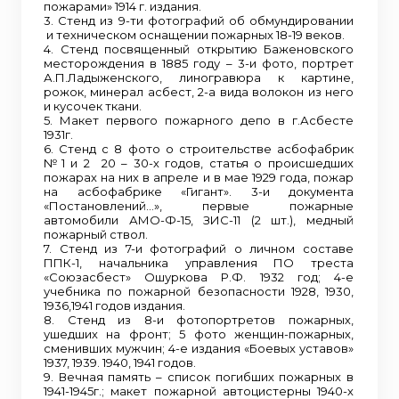
пожарами» 1914 г. издания.
3. Стенд из 9-ти фотографий об обмундировании
и техническом оснащении пожарных 18-19 веков.
4. Стенд посвященный открытию Баженовского
месторождения в 1885 году – 3-и фото, портрет
А.П.Ладыженского, линогравюра к картине,
рожок, минерал асбест, 2-а вида волокон из него
и кусочек ткани.
5. Макет первого пожарного депо в г.Асбесте
1931г.
6. Стенд с 8 фото о строительстве асбофабрик
№1 и 2 20 – 30-х годов, статья о происшедших
пожарах на них в апреле и в мае 1929 года, пожар
на асбофабрике «Гигант». 3-и документа
«Постановлений…», первые пожарные
автомобили АМО-Ф-15, ЗИС-11 (2 шт.), медный
пожарный ствол.
7. Стенд из 7-и фотографий о личном составе
ППК-1, начальника управления ПО треста
«Союзасбест» Ошуркова Р.Ф. 1932 год; 4-е
учебника по пожарной безопасности 1928, 1930,
1936,1941 годов издания.
8. Стенд из 8-и фотопортретов пожарных,
ушедших на фронт; 5 фото женщин-пожарных,
сменивших мужчин; 4-е издания «Боевых уставов»
1937, 1939. 1940, 1941 годов.
9. Вечная память – список погибших пожарных в
1941-1945г.; макет пожарной автоцистерны 1940-х