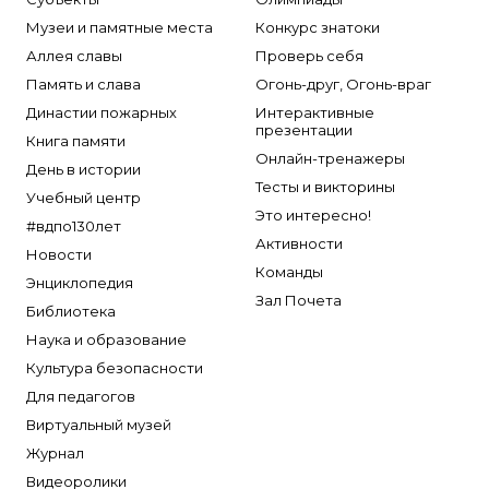
Музеи и памятные места
Конкурс знатоки
Аллея славы
Проверь себя
Память и слава
Огонь-друг, Огонь-враг
Династии пожарных
Интерактивные
презентации
Книга памяти
Онлайн-тренажеры
День в истории
Тесты и викторины
Учебный центр
Это интересно!
#вдпо130лет
Активности
Новости
Команды
Энциклопедия
Зал Почета
Библиотека
Наука и образование
Культура безопасности
Для педагогов
Виртуальный музей
Журнал
Видеоролики