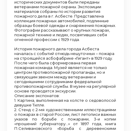
исторических документов были переданы
ветеранами пожарной охраны. Экспозиции
материалов собраны по истории развития
пожарного дела в г. Асбесте. Представлена
коллекция пожарных автомобилей, подлинные
образцы боевой одежды и снаряжения пожарных.
Фотографии рассказывают о крупных пожарах,
пожарной технике и людях, посвятивших себя
огненной профессии с 1929 года.
История пожарного дела города Асбеста
началась с событий отнюдь нешуточных – пожара
на строящейся асбофабрике «Гигант» в 1929 году.
После чего была сформирована первая
пожарная команда. Музей является не только
центром противопожарной пропаганды, но и
связующим звеном между ветеранами и
сегодняшними сотрудниками федеральной
противопожарной службы. В музее на регулярной
основе проводятся экскурсии.
Описание экспонатов:
1. Картина, выполненная на холсте о седоволосой
девушке Тилле.
2. Стенд с 2-мя художественными иллюстрациями
о пожарах в старой России, лист летописи важных
указов по борьбе с пожарами, 3-и копии
«прошений губернатору…» от 1897 года, книга
П.Селивановского «Борьба с деревенскими