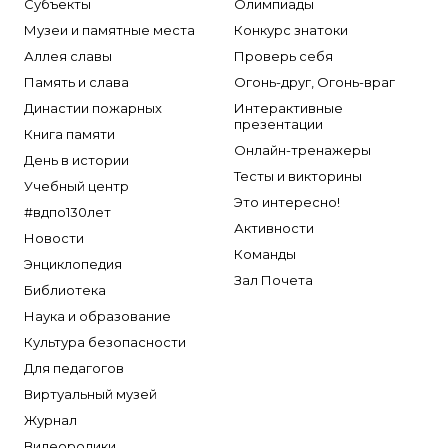
Субъекты
Олимпиады
Музеи и памятные места
Конкурс знатоки
Аллея славы
Проверь себя
Память и слава
Огонь-друг, Огонь-враг
Династии пожарных
Интерактивные
презентации
Книга памяти
Онлайн-тренажеры
День в истории
Тесты и викторины
Учебный центр
Это интересно!
#вдпо130лет
Активности
Новости
Команды
Энциклопедия
Зал Почета
Библиотека
Наука и образование
Культура безопасности
Для педагогов
Виртуальный музей
Журнал
Видеоролики