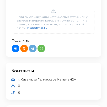
Если вы обнаружили неточность в статье или у
вас есть материал, которым можно дополнить
статью, напишите нам на адрес электронной
почты:
inteb@mail.ru
Поделиться:
Контакты
г. Казань, ул Галиаскара Камала 42А
0
0