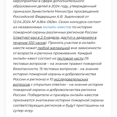
мероприятий в сфере дополнительного
образования детей в 2024 году, утвержденный
приказом Заместителя Министра просвещения
Российской Федерации А.В. Зыряновой от
12.04.2024 № АЗ64-06/вн. Сезон конкурса состоит
из независимых
онлайн-квестов
по истории
пожарной охраны различных регионов России
(
стартуют раз в 2-3 недели
,
доступ к заданиям в
течение 100 часов
). Принять участие в онлайн-
квесте может
любой желающий
вне зависимости
от возраста и региона проживания. Каждый
онлайн-квест состоит из
тестовой части
(15
тестовых вопросов – на знание правил пожарной
безопасности, 15 тестовых вопросов – на знание
истории пожарной охраны и добровольчества
России и региона) и 10
исследовательских
вопросов
с открытым ответом – на знание истории
пожарной охраны и добровольчества региона
России. Победители и призёры онлайн-квестов
признаются знатоками истории пожарной охраны
соответствующих регионов и будут приглашены на
супер-игру.