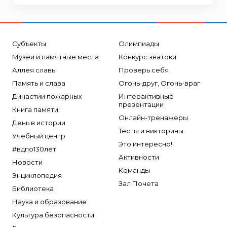
Субъекты
Олимпиады
Музеи и памятные места
Конкурс знатоки
Аллея славы
Проверь себя
Память и слава
Огонь-друг, Огонь-враг
Династии пожарных
Интерактивные
презентации
Книга памяти
Онлайн-тренажеры
День в истории
Тесты и викторины
Учебный центр
Это интересно!
#вдпо130лет
Активности
Новости
Команды
Энциклопедия
Зал Почета
Библиотека
Наука и образование
Культура безопасности