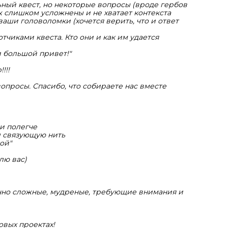
ьный квест, но некоторые вопросы (вроде гербов
ж слишком усложнены и не хватает контекста
аши головоломки (хочется верить, что и ответ
чиками квеста. Кто они и как им удается
и большой привет!
"
!!!
просы. Спасибо, что собираете нас вместе
и полегче
л связующую нить
рой
"
лю вас)
очно сложные, мудреные, требующие внимания и
овых проектах!