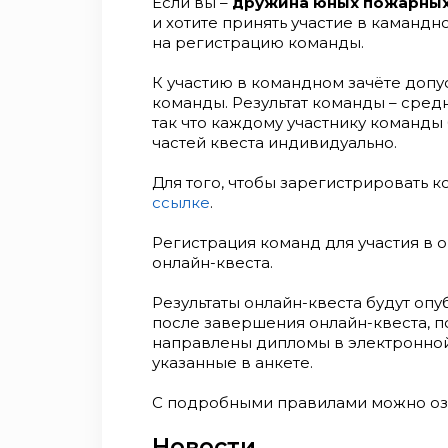
Если вы –
дружина юных пожарных,
и хотите принять участие в камандн
на регистрацию команды.
К участию в командном зачёте доп
команды. Результат команды – сред
так что каждому участнику команды 
частей квеста индивидуально.
Для того, чтобы зарегистрировать 
ссылке
.
Регистрация команд для участия в 
онлайн-квеста.
Результаты онлайн-квеста будут оп
после завершения онлайн-квеста, п
направлены дипломы в электронной
указанные в анкете.
С подробными правилами можно о
Новости