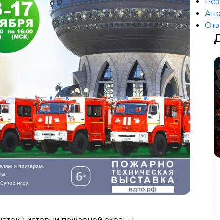
Рез
Ана
От
Знатоки истории пожарной охраны.