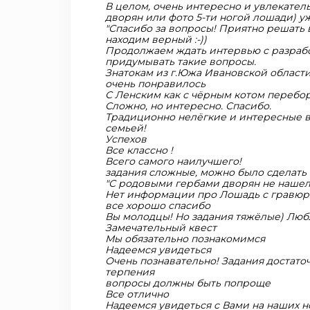
В целом, очень интересно и увлекател
дворян или фото 5-ти ногой лошади) у
"Спасибо за вопросы! Приятно решать в
находим верный :-))
Продолжаем ждать интервью с разработ
придумывать такие вопросы.
Знатокам из г.Южа Ивановской област
очень понравилось
С Ленским как с чёрным котом перебор!
Сложно, но интересно. Спасибо.
Традиционно нелёгкие и интересные во
семьей!
Успехов
Все классно !
Всего самого наилучшего!
задания сложные, можно было сделать 
"С родовыми гербами дворян не наше
Нет информации про Лошадь с гравю
все хорошо спасибо
Вы молодцы! Но задания тяжёлые) Люб
Замечательный квест
Мы обязательно познакомимся
Надеемся увидеться
Очень познавательно! Задания достат
терпения
вопросы должны быть попроще
Все отлично
Надеемся увидеться с Вами на наших н