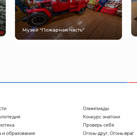
Музей "Пожарная часть"
сти
Олимпиады
клопедия
Конкурс знатоки
иотека
Проверь себя
а и образование
Огонь-друг, Огонь-враг