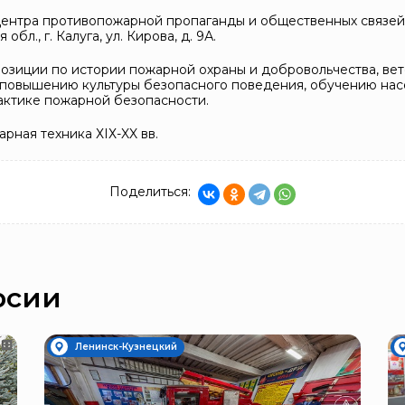
 Центра противопожарной пропаганды и общественных связе
л., г. Калуга, ул. Кирова, д. 9А.
спозиции по истории пожарной охраны и добровольчества, ве
 повышению культуры безопасного поведения, обучению нас
актике пожарной безопасности.
рная техника ХIХ-XX вв.
Поделиться:
рсии
Ленинск-Кузнецкий