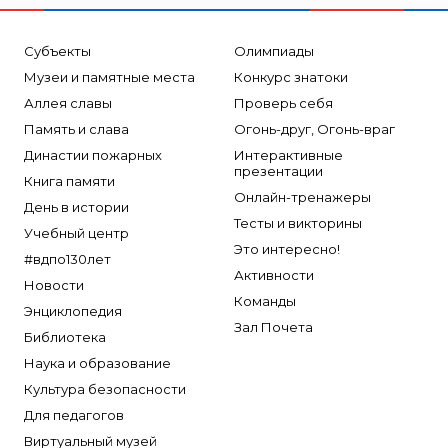
Субъекты
Олимпиады
Музеи и памятные места
Конкурс знатоки
Аллея славы
Проверь себя
Память и слава
Огонь-друг, Огонь-враг
Династии пожарных
Интерактивные
презентации
Книга памяти
Онлайн-тренажеры
День в истории
Тесты и викторины
Учебный центр
Это интересно!
#вдпо130лет
Активности
Новости
Команды
Энциклопедия
Зал Почета
Библиотека
Наука и образование
Культура безопасности
Для педагогов
Виртуальный музей