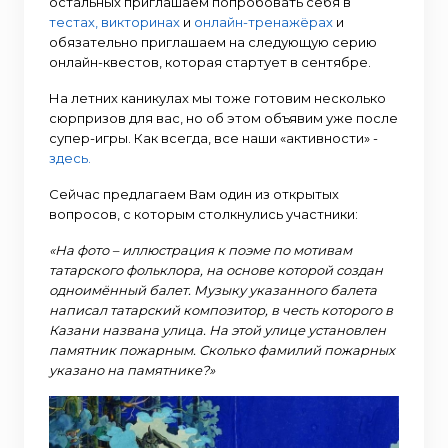
остальных приглашаем попробовать себя в
тестах, викторинах
и
онлайн-тренажёрах
и
обязательно приглашаем на следующую серию
онлайн-квестов, которая стартует в сентябре.
На летних каникулах мы тоже готовим несколько
сюрпризов для вас, но об этом объявим уже после
супер-игры. Как всегда, все наши «активности» -
здесь.
Сейчас предлагаем Вам один из открытых
вопросов, с которым столкнулись участники:
«На фото – иллюстрация к поэме по мотивам
татарского фольклора, на основе которой создан
одноимённый балет. Музыку указанного балета
написал татарский композитор, в честь которого в
Казани названа улица. На этой улице установлен
памятник пожарным. Сколько фамилий пожарных
указано на памятнике?»