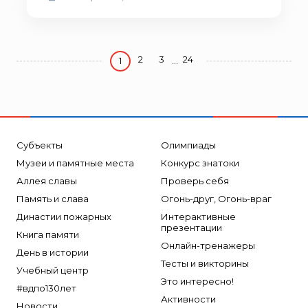
2
3
24
1
...
Субъекты
Олимпиады
Музеи и памятные места
Конкурс знатоки
Аллея славы
Проверь себя
Память и слава
Огонь-друг, Огонь-враг
Династии пожарных
Интерактивные
презентации
Книга памяти
Онлайн-тренажеры
День в истории
Тесты и викторины
Учебный центр
Это интересно!
#вдпо130лет
Активности
Новости