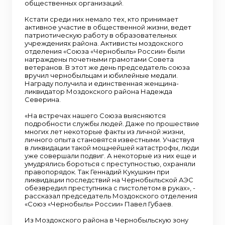
общественных организаций.
Кстати среди них немало тех, кто принимает
активное участие в общественной жизни, ведет
патриотическую работу в образовательных
учреждениях района. Активисты моздокского
отделения «Союза «Чернобыль» России» были
награждены почетными грамотами Совета
ветеранов. В этот же день председатель союза
вручил чернобыльцам и юбилейные медали.
Награду получила и единственная женщина-
ликвидатор Моздокского района Надежда
Северина.
«На встречах нашего Союза выясняются
подробности службы людей. Даже по прошествие
многих лет некоторые факты из личной жизни,
личного опыта становятся известными. Участвуя
в ликвидации такой мощнейшей катастрофы, люди
уже совершали подвиг. А некоторые из них еще и
умудрялись бороться с преступностью, охраняли
правопорядок. Так Геннадий Кукушкин при
ликвидации последствий на Чернобыльской АЭС
обезвредил преступника с пистолетом в руках», -
рассказал председатель Моздокского отделения
«Союз «Чернобыль» России» Павел Губаев.
Из Моздокского района в Чернобыльскую зону