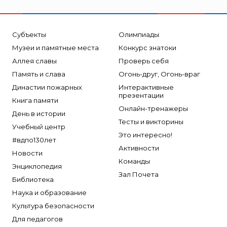
Субъекты
Олимпиады
Музеи и памятные места
Конкурс знатоки
Аллея славы
Проверь себя
Память и слава
Огонь-друг, Огонь-враг
Династии пожарных
Интерактивные
презентации
Книга памяти
Онлайн-тренажеры
День в истории
Тесты и викторины
Учебный центр
Это интересно!
#вдпо130лет
Активности
Новости
Команды
Энциклопедия
Зал Почета
Библиотека
Наука и образование
Культура безопасности
Для педагогов