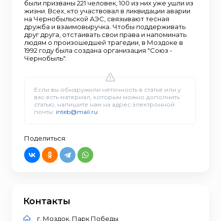
были призваны 221 человек, 100 из них уже ушли из
жизни. Всех, кто участвовал в ликвидации аварии
на Чернобыльской АЭС, связывают тесная
дружба и взаимовыручка. Чтобы поддерживать
друг друга, отстаивать свои права и напоминать
людям о произошедшей трагедии, в Моздоке в
1992 году была создана организация "Союз -
Чернобыль".
Если вы обнаружили неточность в статье или у
вас есть материал, которым можно дополнить
статью, напишите нам на адрес электронной
почты:
inteb@mail.ru
Поделиться:
Контакты
г. Моздок, Парк Победы