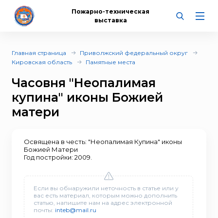
Пожарно-техническая
выставка
Главная страница
Приволжский федеральный округ
Кировская область
Памятные места
Часовня "Неопалимая
купина" иконы Божией
матери
Освящена в честь: "Неопалимая Купина" иконы
Божией Матери
Год постройки: 2009.
Если вы обнаружили неточность в статье или у
вас есть материал, которым можно дополнить
статью, напишите нам на адрес электронной
почты:
inteb@mail.ru