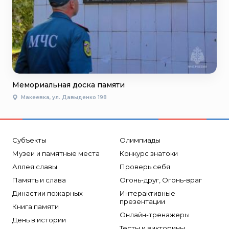
Мемориальная доска памяти
Макеевка, ул. Давыденко 198
Субъекты
Олимпиады
Музеи и памятные места
Конкурс знатоки
Аллея славы
Проверь себя
Память и слава
Огонь-друг, Огонь-враг
Династии пожарных
Интерактивные
презентации
Книга памяти
Онлайн-тренажеры
День в истории
Тесты и викторины