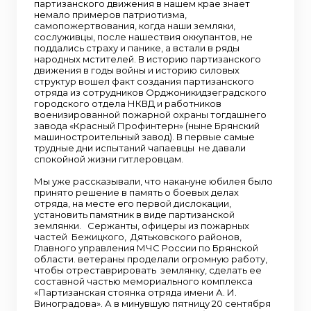
партизанского движения в нашем крае знает
немало примеров патриотизма,
самопожертвования, когда наши земляки,
сослуживцы, после нашествия оккупантов, не
поддались страху и панике, а встали в ряды
народных мстителей. В историю партизанского
движения в годы войны и историю силовых
структур вошел факт создания партизанского
отряда из сотрудников Орджоникидзеградского
городского отдела НКВД и работников
военизированной пожарной охраны тогдашнего
завода «Красный Профинтерн» (ныне Брянский
машиностроительный завод). В первые самые
трудные дни испытаний чапаевцы не давали
спокойной жизни гитлеровцам.
Мы уже рассказывали, что накануне юбилея было
принято решение в память о боевых делах
отряда, на месте его первой дислокации,
установить памятник в виде партизанской
землянки. Сержанты, офицеры из пожарных
частей Бежицкого, Дятьковского районов,
Главного управления МЧС России по Брянской
области. ветераны проделали огромную работу,
чтобы отреставрировать землянку, сделать ее
составной частью мемориального комплекса
«Партизанская стоянка отряда имени А. И.
Виноградова». А в минувшую пятницу 20 сентября