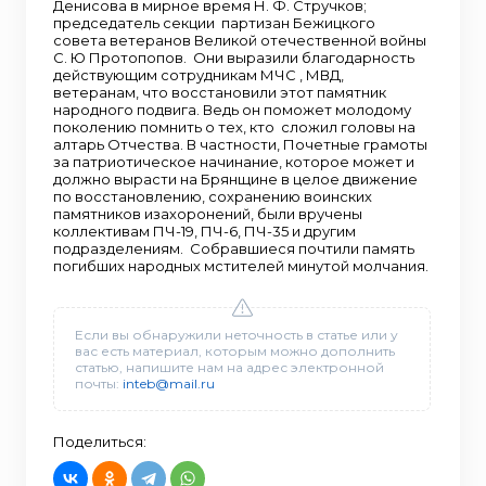
Денисова в мирное время Н. Ф. Стручков;
председатель секции партизан Бежицкого
совета ветеранов Великой отечественной войны
С. Ю Протопопов. Они выразили благодарность
действующим сотрудникам МЧС , МВД,
ветеранам, что восстановили этот памятник
народного подвига. Ведь он поможет молодому
поколению помнить о тех, кто сложил головы на
алтарь Отчества. В частности, Почетные грамоты
за патриотическое начинание, которое может и
должно вырасти на Брянщине в целое движение
по восстановлению, сохранению воинских
памятников изахоронений, были вручены
коллективам ПЧ-19, ПЧ-6, ПЧ-35 и другим
подразделениям. Собравшиеся почтили память
погибших народных мстителей минутой молчания.
Если вы обнаружили неточность в статье или у
вас есть материал, которым можно дополнить
статью, напишите нам на адрес электронной
почты:
inteb@mail.ru
Поделиться: