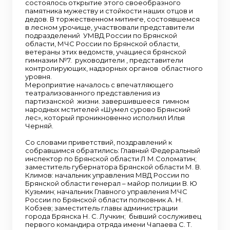
состоялось открытие этого своеобразного
памятника мужеству и стойкости наших отцов и
дедов. В торжественном митинге, состоявшемся
в лесном урочище, участвовали представители
подразделений УМВД России по Брянской
области, МЧС России по Брянской области,
ветераны этих ведомств, учащиеся брянской
гимназии №7. руководители , представители
контролирующих, надзорных органов областного
уровня.
Мероприятие началось с впечатляющего
театрализованного представления из
партизанской жизни. завершившееся гимном
народных мстителей «Шумел сурово Брянский
лес», который проникновенно исполнил Илья
Черняй.
Со словами приветствий, поздравлений к
собравшимся обратились: Главный Федеральный
инспектор по Брянской области Л М.Соломатин;
заместитель губернатора Брянской области М. В.
Климов: начальник управления МВД России по
Брянской области генерал – майор полиции В. Ю
Кузьмин; начальник Главного управления МЧС
России по Брянской области полковник А. Н.
Кобзев; заместитель главы администрации
города Брянска Н. С. Лучкин; бывший сослуживец
первого командира отряда имени Чапаева С. Т.