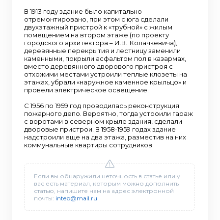
В 1913 году здание было капитально
отремонтировано, при этом с юга сделали
двухэтажный пристрой к «трубной» с жилым
помещением на втором этаже (по проекту
городского архитектора – И.В. Колачкевича),
деревянные перекрытия и лестницу заменили
каменными, покрыли асфальтом пол в казармах,
вместо деревянного дворового пристроя с
отхожими местами устроили теплые клозеты на
этажах, убрали «наружное каменное крыльцо» и
провели электрическое освещение.
С 1956 по 1959 год проводилась реконструкция
пожарного депо. Вероятно, тогда устроили гараж
с воротами в северном крыле здания, сделали
дворовые пристрои. В 1958-1959 годах здание
надстроили еще на два этажа, разместив на них
коммунальные квартиры сотрудников.
Если вы обнаружили неточность в статье или у
вас есть материал, которым можно дополнить
статью, напишите нам на адрес электронной
почты:
inteb@mail.ru