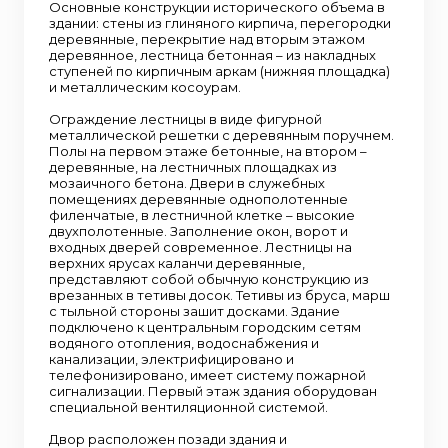
Основные конструкции исторического объема в
здании: стены из глиняного кирпича, перегородки
деревянные, перекрытие над вторым этажом
деревянное, лестница бетонная – из накладных
ступеней по кирпичным аркам (нижняя площадка)
и металлическим косоурам.
Ограждение лестницы в виде фигурной
металлической решетки с деревянным поручнем.
Полы на первом этаже бетонные, на втором –
деревянные, на лестничных площадках из
мозаичного бетона. Двери в служебных
помещениях деревянные однополотенные
филенчатые, в лестничной клетке – высокие
двухполотенные. Заполнение окон, ворот и
входных дверей современное. Лестницы на
верхних ярусах каланчи деревянные,
представляют собой обычную конструкцию из
врезанных в тетивы досок. Тетивы из бруса, марш
с тыльной стороны зашит досками. Здание
подключено к центральным городским сетям
водяного отопления, водоснабжения и
канализации, электрифицировано и
телефонизировано, имеет систему пожарной
сигнализации. Первый этаж здания оборудован
специальной вентиляционной системой.
Двор расположен позади здания и