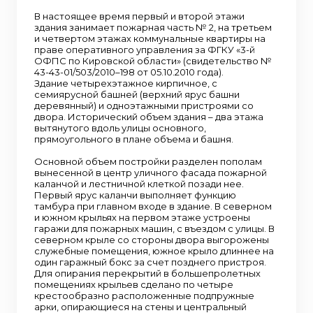
В настоящее время первый и второй этажи
здания занимает пожарная часть № 2, на третьем
и четвертом этажах коммунальные квартиры на
праве оперативного управления за ФГКУ «3-й
ОФПС по Кировской области» (свидетельство №
43-43-01/503/2010–198 от 05.10.2010 года).
Здание четырехэтажное кирпичное, с
семиярусной башней (верхний ярус башни
деревянный) и одноэтажными пристроями со
двора. Исторический объем здания – два этажа
вытянутого вдоль улицы основного,
прямоугольного в плане объема и башня.
Основной объем постройки разделен пополам
вынесенной в центр уличного фасада пожарной
каланчой и лестничной клеткой позади нее.
Первый ярус каланчи выполняет функцию
тамбура при главном входе в здание. В северном
и южном крыльях на первом этаже устроены
гаражи для пожарных машин, с въездом с улицы. В
северном крыле со стороны двора выгорожены
служебные помещения, южное крыло длиннее на
один гаражный бокс за счет позднего пристроя.
Для опирания перекрытий в большепролетных
помещениях крыльев сделано по четыре
крестообразно расположенные подпружные
арки, опирающиеся на стены и центральный