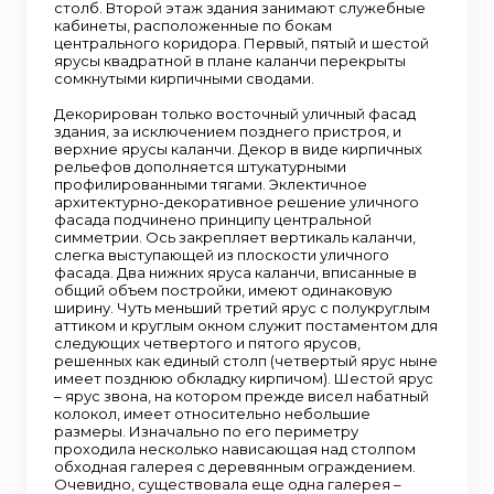
столб. Второй этаж здания занимают служебные
кабинеты, расположенные по бокам
центрального коридора. Первый, пятый и шестой
ярусы квадратной в плане каланчи перекрыты
сомкнутыми кирпичными сводами.
Декорирован только восточный уличный фасад
здания, за исключением позднего пристроя, и
верхние ярусы каланчи. Декор в виде кирпичных
рельефов дополняется штукатурными
профилированными тягами. Эклектичное
архитектурно-декоративное решение уличного
фасада подчинено принципу центральной
симметрии. Ось закрепляет вертикаль каланчи,
слегка выступающей из плоскости уличного
фасада. Два нижних яруса каланчи, вписанные в
общий объем постройки, имеют одинаковую
ширину. Чуть меньший третий ярус с полукруглым
аттиком и круглым окном служит постаментом для
следующих четвертого и пятого ярусов,
решенных как единый столп (четвертый ярус ныне
имеет позднюю обкладку кирпичом). Шестой ярус
– ярус звона, на котором прежде висел набатный
колокол, имеет относительно небольшие
размеры. Изначально по его периметру
проходила несколько нависающая над столпом
обходная галерея с деревянным ограждением.
Очевидно, существовала еще одна галерея –