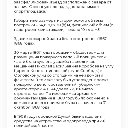
заасфальтирован, въезд расположен с севера от
здания. Основную площадь двора занимает
спортплощадка.
Габаритные размеры исторического объема
постройки – 34,6.17,07.30 (h) м, физический объем (с
надстроенными этажами) – около 10 тыс. м3.
Здание пожарной части было построено в 1867-
1868 годах.
30 марта 1867 года городским обществом для
размещения пожарного депо 2-й полицейской
части была куплена усадьба наследников
мещанина Николая Васильевича Коробова на углу
Царево-Константиновской (ныне Свободы) и
Орловской улиц со стоящими на ней домом и
флигелем. В том же году был утвержден проект
пожарного депо, составленный губернским
архитектором А.С. Андреевым, и начато
строительство. По имеющимся архивным
документам здание в 1868 году было окончено, и
комиссия по его приемке была назначена на 31
октября 1868 года.
В 1908 году городской Думой были выделены
средства на устройство «водопровода при 2-й
полицейской части».