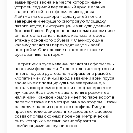
выше яруса звона, на месте которой ныне
устроен седьмой деревянный ярус. Каланча
задает общий тон оформлению здания.
Лейтмотив ее декора – аркатурный пояс в
завершении несущего смотровую площадку
пятого яруса, имитирующий машикули древних
боевых башен. В упрощенном схематичном виде
он повторяется как подзор карниза второго
этажа у основного объема. Фланкирующие
каланчу пилястры переходят на углы всей
постройки. Они плоские на первом этаже и
рустованные на втором.
На третьем ярусе каланчи пилястры оформлены
плоскими филенками. Поле столпа четвертого и
пятого ярусов рустовано и обрамлено рамой с
«лопатками». Уличный вход в здание и арки яруса
звона имеют полуциркульное завершение, у
остальных проемов (ворот и окон) завершение
лучковое. Все проемы заключены в рамочные
наличники. Каждое крыло имеет по паре ворот в
первом этаже и по четыре окна во втором. Этажи
разделяет карниз простого профиля. Рисунок
простых недекорированных дворовых фасадов
создают ряды оконных проемов, метрический
ритм которых местами разнообразится
комбинациями их группировок.