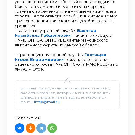
установлена система «Вечный огонь», сзади и по
бокам три мемориальные плиты из черного
гранита с высеченными на них именами жителей
города Нефтеюганска, погибших в мирное время
при исполнении воинского и служебного долга,
среди них:
– капитан внутренней службы
Вахитов
Насыбулла Габдуллович
, начальник караула
ПЧ-10 ОГПС-6 ОГПС УВД Ханты-Мансийского
автономного округа Тюменской области.
– прапорщик внутренней службы
Гостищев
Игорь Владимирович
, командир отделения
отдельного поста ПЧ-2 ОГПС-6 ГУ МЧС России по
ХМАО – Югре.
Если вы обнаружили неточность в статье или у
вас есть материал, которым можно дополнить
статью, напишите нам на адрес электронной
почты:
inteb@mail.ru
Поделиться: