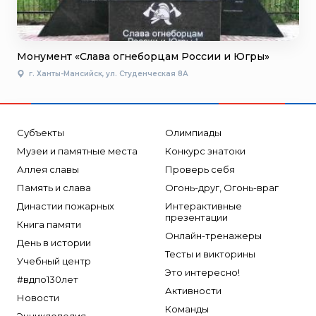
Монумент «Слава огнеборцам России и Югры»
г. Ханты-Мансийск, ул. Студенческая 8А
Субъекты
Олимпиады
Музеи и памятные места
Конкурс знатоки
Аллея славы
Проверь себя
Память и слава
Огонь-друг, Огонь-враг
Династии пожарных
Интерактивные
презентации
Книга памяти
Онлайн-тренажеры
День в истории
Тесты и викторины
Учебный центр
Это интересно!
#вдпо130лет
Активности
Новости
Команды
Энциклопедия