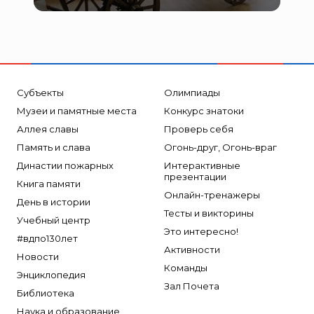
Субъекты
Олимпиады
Музеи и памятные места
Конкурс знатоки
Аллея славы
Проверь себя
Память и слава
Огонь-друг, Огонь-враг
Династии пожарных
Интерактивные
презентации
Книга памяти
Онлайн-тренажеры
День в истории
Тесты и викторины
Учебный центр
Это интересно!
#вдпо130лет
Активности
Новости
Команды
Энциклопедия
Зал Почета
Библиотека
Наука и образование