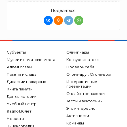
Поделиться:
Субъекты
Олимпиады
Музеи и памятные места
Конкурс знатоки
Аллея славы
Проверь себя
Память и слава
Огонь-друг, Огонь-враг
Династии пожарных
Интерактивные
презентации
Книга памяти
Онлайн-тренажеры
День в истории
Тесты и викторины
Учебный центр
Это интересно!
#вдпо130лет
Активности
Новости
Команды
Энциклопедия