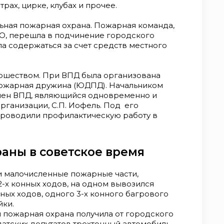
трах, цирке, клубах и прочее.
ьная пожарная охрана. Пожарная команда,
О, перешла в подчинение городского
а содержаться за счет средств местного
юношеством. При ВПД была организована
ожарная дружина (ЮДПД). Начальником
лен ВПД, являющийся одновременно и
ганизации, С.П. Иофель. Под его
роводили профилактическую работу в
аны в советское время
ри малочисленные пожарные части,
2-х конных ходов, на одном вывозился
ных ходов, одного 3-х конного багрового
йки.
я пожарная охрана получила от городского
лдатских депутатов трехтонный автомобиль