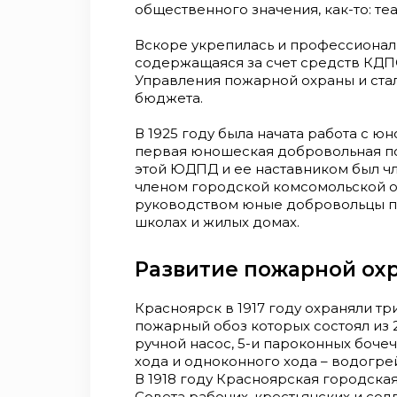
общественного значения, как-то: теа
Вскоре укрепилась и профессионал
содержащаяся за счет средств КДП
Управления пожарной охраны и стал
бюджета.
В 1925 году была начата работа с 
первая юношеская добровольная п
этой ЮДПД и ее наставником был ч
членом городской комсомольской ор
руководством юные добровольцы п
школах и жилых домах.
Развитие пожарной охр
Красноярск в 1917 году охраняли т
пожарный обоз которых состоял из 
ручной насос, 5-и пароконных бочеч
хода и одноконного хода – водогре
В 1918 году Красноярская городска
Совета рабочих, крестьянских и со