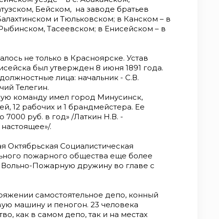
узском, Бейском, на заводе братьев
 Балахтинском и Тюльковском; в Канском – в
Рыбинском, Тасеевском; в Енисейском – в
ось не только в Красноярске. Устав
исейска был утвержден 8 июня 1891 года.
олжностные лица: начальник - С.В.
чий Телегин.
ную команду имел город Минусинск,
ей, 12 рабочих и 1 брандмейстера. Ее
000 руб. в год» /Латкин Н.В. -
 настоящее»/.
ая Октябрьская Социалистическая
ьного пожарного общества еще более
в Вольно-Пожарную дружину во главе с
ряжении самостоятельное депо, конный
ую машину и пеногон. 23 человека
о, как в самом депо, так и на местах