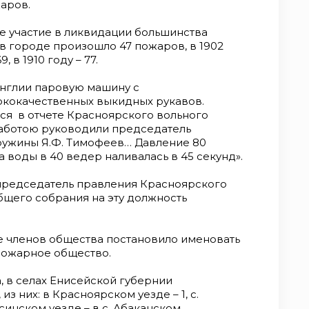
аров.
 участие в ликвидации большинства
у в городе произошло 47 пожаров, в 1902
69, в 1910 году – 77.
Англии паровую машину с
кокачественных выкидных рукавов.
я в отчете Красноярского вольного
Работою руководили председатель
дружины Я.Ф. Тимофеев… Давление 80
ка воды в 40 ведер наливалась в 45 секунд».
 председатель правления Красноярского
бщего собрания на эту должность
е членов общества постановило именовать
пожарное общество.
а, в селах Енисейской губернии
з них: в Красноярском уезде – 1, с.
инском уезде – в с. Абаканском,