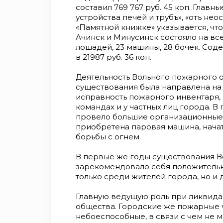
составил 769 767 руб. 45 коп. Главн
устройства печей и трубъ», «отъ нео
«Памятной книжке» указывается, что
Ачинск и Минусинск состояло на все
лошадей, 23 машины, 28 бочек. Сод
в 21987 руб. 36 коп.
Деятельность Вольного пожарного 
существования была направлена на
исправность пожарного инвентаря,
командах и у частных лиц города. 
провело большие организационные 
приобретена паровая машина, нач
борьбы с огнем.
В первые же годы существования 
зарекомендовало себя положительно
только среди жителей города, но и 
Главную ведущую роль при ликвид
общества. Городские же пожарные ч
небоеспособные, в связи с чем не 