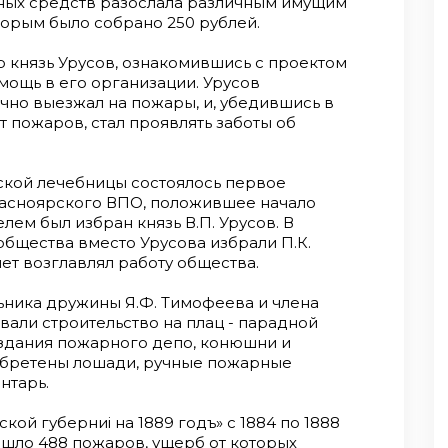
ных средств разослала различным имущим
орым было собрано 250 рублей.
р князь Урусов, ознакомившись с проектом
мощь в его организации. Урусов
чно выезжал на пожары, и, убедившись в
 пожаров, стал проявлять заботы об
дской лечебницы состоялось первое
расноярского ВПО, положившее начало
ем был избран князь В.П. Урусов. В
бщества вместо Урусова избрали П.К.
лет возглавлял работу общества.
ьника дружины Я.Ф. Тимофеева и члена
вали строительство на плац - парадной
 здания пожарного депо, конюшни и
обретены лошади, ручные пожарные
нтарь.
ой губерниi на 1889 годъ» с 1884 по 1888
ошло 488 пожаров, ущерб от которых