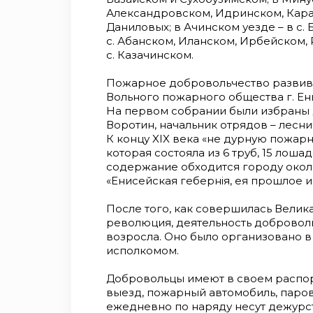
Александровском, Идринском, Карат
Даниловых; в Ачинском уезде – в с.
с. Абанском, Иланском, Ирбейском, 
с. Казачинском.
Пожарное добровольчество развивал
Вольного пожарного общества г. Ен
На первом собрании были избраны д
Воротин, начальник отрядов – лесни
К концу XIX века «не дурную пожар
которая состояла из 6 труб, 15 лошад
содержание обходится городу около 7
«Енисейская гебернiя, ея прошлое и
После того, как совершилась Велик
революция, деятельность добровол
возросла. Оно было организовано 
исполкомом.
Добровольцы имеют в своем распо
выезд, пожарный автомобиль, паров
ежедневно по наряду несут дежурств