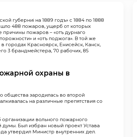
ой губерниi на 1889 годъ» с 1884 по 1888
ошло 488 пожаров, ущерб от которых
ые причины пожаров – «отъ дурнаго
сторожности» и «отъ поджога». В той же
 в городах Красноярск, Енисейск, Канск,
го 3 брандмейстера, 70 рабочих, 85
пожарной охраны в
о общества зародилась во второй
талкивалась на различные препятствия со
об организации вольного пожарного
 думы. Был избран новый проект Устава
ода утвердил Министр внутренних дел.