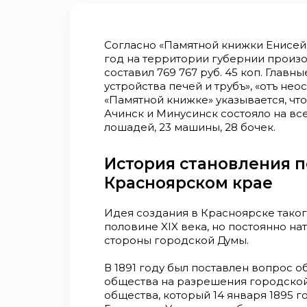
Согласно «Памятной книжки Енисейск
год на территории губернии произ
составил 769 767 руб. 45 коп. Главн
устройства печей и трубъ», «отъ нео
«Памятной книжке» указывается, что
Ачинск и Минусинск состояло на все
лошадей, 23 машины, 28 бочек.
История становления 
Красноярском крае
Идея создания в Красноярске таког
половине XIX века, но постоянно на
стороны городской Думы.
В 1891 году был поставлен вопрос 
общества на разрешения городской
общества, который 14 января 1895 г