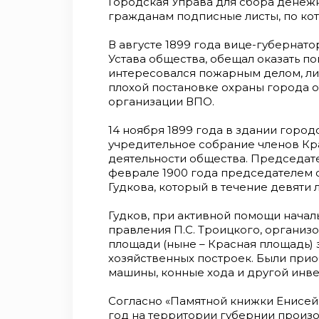
Городская Управа для сбора денеж
гражданам подписные листы, по кот
В августе 1899 года вице-губернато
Устава общества, обещал оказать по
интересовался пожарным делом, ли
плохой постановке охраны города от
организации ВПО.
14 ноября 1899 года в здании горо
учредительное собрание членов К
деятельности общества. Председател
феврале 1900 года председателем о
Гудкова, который в течение девяти 
Гудков, при активной помощи начал
правления П.С. Троицкого, организо
площади (ныне – Красная площадь)
хозяйственных построек. Были при
машины, конные хода и другой инве
Согласно «Памятной книжки Енисейск
год на территории губернии произ