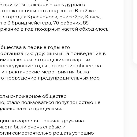
ые причины пожаров – «отъ дурнаго
сторожности» и «отъ поджога». В той же
 в городах Красноярск, Енисейск, Канск,
го 3 брандмейстера, 70 рабочих, 85
ержание в год пожарных частей обходилось
общества в первые годы его
 организацию дружины и на приведение в
 имеющегося в городских пожарных
В последующие годы правление общества
и практические мероприятия: была
ато проведение предупредительных мер
Вольно-пожарное общество
, стало пользоваться популярностью не
далеко за его пределами.
ации пожаров выполняла дружина
асти были очень слабые и
могли самостоятельно решать успешно