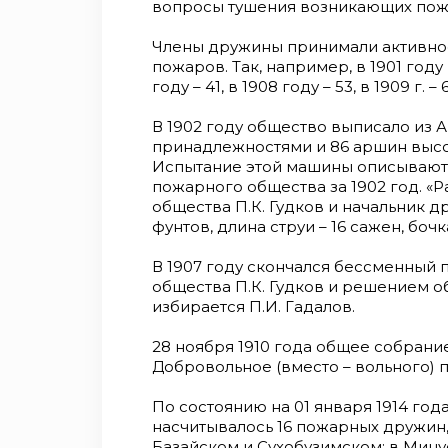
вопросы тушения возникающих пож
Члены дружины принимали активное
пожаров. Так, например, в 1901 год
году – 41, в 1908 году – 53, в 1909 г. – 
В 1902 году общество выписало из 
принадлежностями и 86 аршин высо
Испытание этой машины описываютс
пожарного общества за 1902 год. «
общества П.К. Гудков и начальник 
фунтов, длина струи – 16 сажен, боч
В 1907 году скончался бессменный
общества П.К. Гудков и решением о
избирается П.И. Гадалов.
28 ноября 1910 года общее собрани
Добровольное (вместо – вольного) 
По состоянию на 01 января 1914 год
насчитывалось 16 пожарных дружин, и
Базайском и Сухобузимском; в Минус