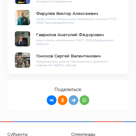
аппарата Управления
Фирулёв Виктор Алексеевич
заместитель начальника пожарной техники УГПС
УВД Приморкрайиспол
Гаврилов Анатолий Фёдорович
аместитель начальника ПАСС УВД Мурманской
области
Гонохов Сергей Валентинович
председатель совета Приморского краевого
отделение ВДПО, тренер
Поделиться:
Субъекты
Олимпиады