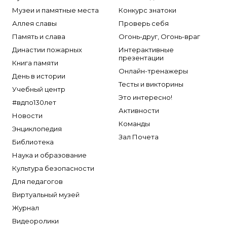
Музеи и памятные места
Конкурс знатоки
Аллея славы
Проверь себя
Память и слава
Огонь-друг, Огонь-враг
Династии пожарных
Интерактивные
презентации
Книга памяти
Онлайн-тренажеры
День в истории
Тесты и викторины
Учебный центр
Это интересно!
#вдпо130лет
Активности
Новости
Команды
Энциклопедия
Зал Почета
Библиотека
Наука и образование
Культура безопасности
Для педагогов
Виртуальный музей
Журнал
Видеоролики