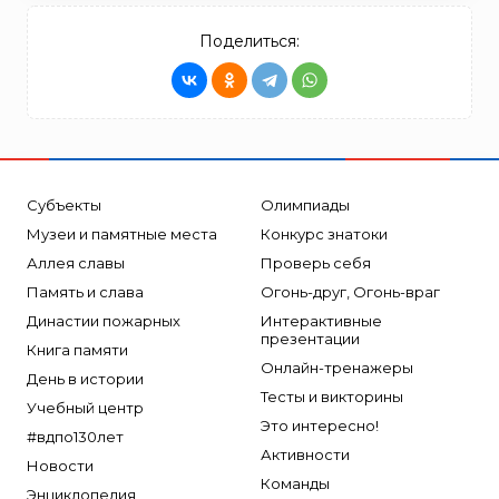
Поделиться:
Субъекты
Олимпиады
Музеи и памятные места
Конкурс знатоки
Аллея славы
Проверь себя
Память и слава
Огонь-друг, Огонь-враг
Династии пожарных
Интерактивные
презентации
Книга памяти
Онлайн-тренажеры
День в истории
Тесты и викторины
Учебный центр
Это интересно!
#вдпо130лет
Активности
Новости
Команды
Энциклопедия